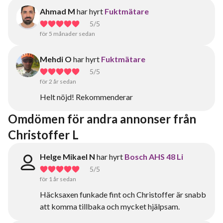
Ahmad M
har hyrt
Fuktmätare
5
/5
för 5 månader sedan
Mehdi O
har hyrt
Fuktmätare
5
/5
för 2 år sedan
Helt nöjd! Rekommenderar
Omdömen för andra annonser från 
Christoffer L
Helge Mikael N
har hyrt
Bosch AHS 48 Li
5
/5
för 1 år sedan
Häcksaxen funkade fint och Christoffer är snabb
att komma tillbaka och mycket hjälpsam.