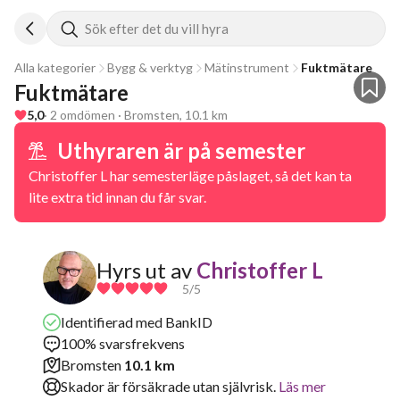
Sök efter det du vill hyra
Alla kategorier
Bygg & verktyg
Mätinstrument
Fuktmätare
Fuktmätare
5,0
· 2 omdömen · Bromsten, 10.1 km
Uthyraren är på semester
Christoffer L har semesterläge påslaget, så det kan ta
lite extra tid innan du får svar.
Hyrs ut av
Christoffer L
5
/5
Identifierad med BankID
100% svarsfrekvens
Bromsten
10.1 km
Skador är försäkrade utan självrisk.
Läs mer