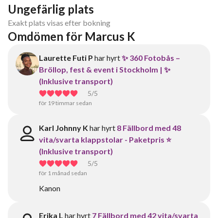
Ungefärlig plats
Exakt plats visas efter bokning
Omdömen för Marcus K
Laurette Futi P
har hyrt
✨ 360 Fotobås –
Bröllop, fest & event i Stockholm | ✨
(Inklusive transport)
5
/5
för 19 timmar sedan
Karl Johnny K
har hyrt
8 Fällbord med 48
vita/svarta klappstolar - Paketpris ⭐
(Inklusive transport)
5
/5
för 1 månad sedan
Kanon
Erika L
har hyrt
7 Fällbord med 42 vita/svarta