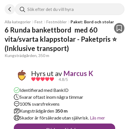
Sök efter det du vill hyra
Alla kategorier
Fest
Festmöbler
Paket: Bord och stolar
6 Runda bankettbord  med 60 
vita/svarta klappstolar - Paketpris ⭐ 
(Inklusive transport)
Kungsträdgården, 350 m
Hyrs ut av
Marcus K
4.8
/5
Identifierad med BankID
Svarar oftast inom några timmar
100% svarsfrekvens
Kungsträdgården
350 m
Skador är försäkrade utan självrisk.
Läs mer