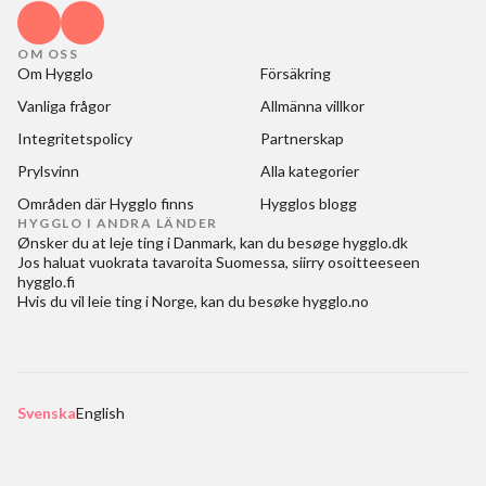
OM OSS
Om Hygglo
Försäkring
Vanliga frågor
Allmänna villkor
Integritetspolicy
Partnerskap
Prylsvinn
Alla kategorier
Områden där Hygglo finns
Hygglos blogg
HYGGLO I ANDRA LÄNDER
Ønsker du at
leje ting i Danmark
, kan du besøge
hygglo.dk
Jos haluat
vuokrata tavaroita Suomessa
, siirry osoitteeseen
hygglo.fi
Hvis du vil
leie ting i Norge
, kan du besøke
hygglo.no
Svenska
English