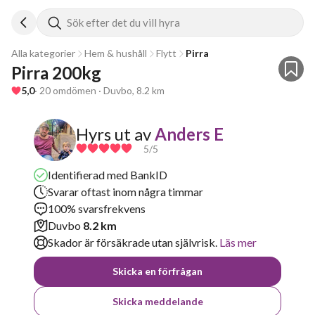
Sök efter det du vill hyra
Alla kategorier
Hem & hushåll
Flytt
Pirra
Pirra 200kg
5,0
· 20 omdömen · Duvbo, 8.2 km
Hyrs ut av
Anders E
5
/5
Identifierad med BankID
Svarar oftast inom några timmar
100% svarsfrekvens
Duvbo
8.2 km
Skador är försäkrade utan självrisk.
Läs mer
Skicka en förfrågan
Skicka meddelande