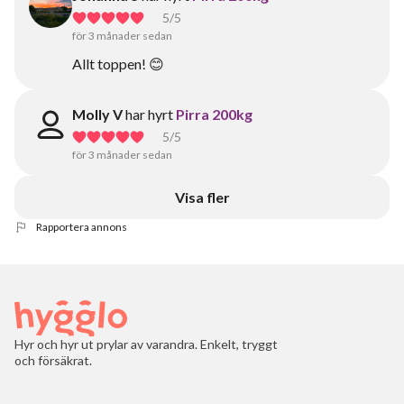
5
/5
för 3 månader sedan
Allt toppen! 😊
Molly V
har hyrt
Pirra 200kg
5
/5
för 3 månader sedan
Visa fler
Rapportera annons
Hyr och hyr ut prylar av varandra. Enkelt, tryggt
och försäkrat.