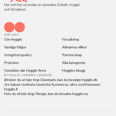
Hyr och hyr ut prylar av varandra. Enkelt, tryggt
och försäkrat.
OM OSS
Om Hygglo
Försäkring
Vanliga frågor
Allmänna villkor
Integritetspolicy
Partnerskap
Prylsvinn
Alla kategorier
Områden där Hygglo finns
Hygglos blogg
HYGGLO I ANDRA LÄNDER
Ønsker du at
leje ting i Danmark
, kan du besøge
hygglo.dk
Jos haluat
vuokrata tavaroita Suomessa
, siirry osoitteeseen
hygglo.fi
Hvis du vil
leie ting i Norge
, kan du besøke
hygglo.no