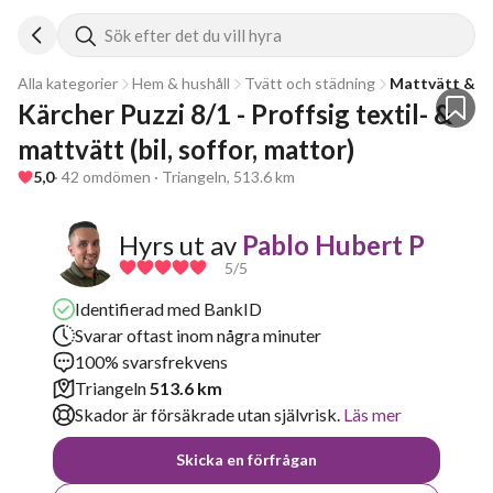
Sök efter det du vill hyra
Alla kategorier
Hem & hushåll
Tvätt och städning
Mattvätt & te
Kärcher Puzzi 8/1 - Proffsig textil- & 
mattvätt (bil, soffor, mattor)
5,0
· 42 omdömen · Triangeln, 513.6 km
Hyrs ut av
Pablo Hubert P
5
/5
Identifierad med BankID
Svarar oftast inom några minuter
100% svarsfrekvens
Triangeln
513.6 km
Skador är försäkrade utan självrisk.
Läs mer
Skicka en förfrågan