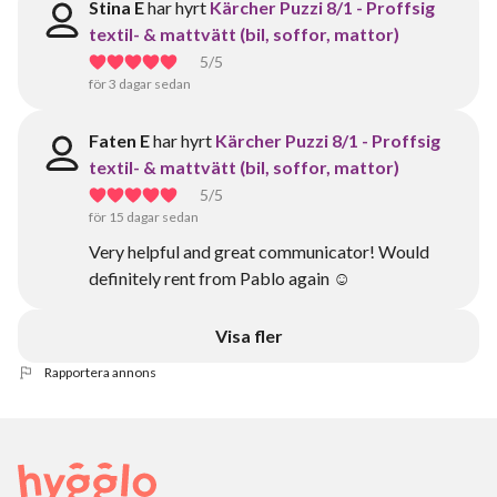
Stina E
har hyrt
Kärcher Puzzi 8/1 - Proffsig
textil- & mattvätt (bil, soffor, mattor)
5
/5
för 3 dagar sedan
Faten E
har hyrt
Kärcher Puzzi 8/1 - Proffsig
textil- & mattvätt (bil, soffor, mattor)
5
/5
för 15 dagar sedan
Very helpful and great communicator! Would
definitely rent from Pablo again ☺️
Visa fler
Rapportera annons