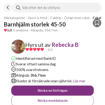
Sök efter det du vill hyra
Alla kategorier
Sport & fritid
Cykling
Övrigt inom cykel
Cykelhj
Barnhjälm storlek 45-50
5,0
· 1 omdöme · Alingsås, 356.7 km
Hyrs ut av
Rebecka B
5
/5
Identifierad med BankID
Svarar oftast samma dag
100% svarsfrekvens
Alingsås
356.7 km
Skador är försäkrade utan självrisk.
Läs mer
Skicka en förfrågan
Skicka meddelande