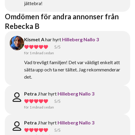
jättebra!
Omdömen för andra annonser från 
Rebecka B
Kismet A
har hyrt
Hilleberg Nallo 3
5
/5
för 1 månad sedan
Vad trevligt familjen! Det var väldigt enkelt att
sätta upp och ta ner tältet. Jag rekommenderar
det.
Petra J
har hyrt
Hilleberg Nallo 3
5
/5
för 1 månad sedan
Petra J
har hyrt
Hilleberg Nallo 3
5
/5