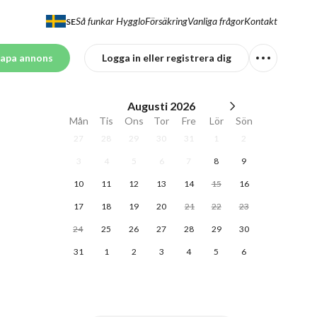
Så funkar Hygglo
Försäkring
Vanliga frågor
Kontakt
SE
apa annons
Logga in eller registrera dig
Augusti
2026
Mån
Tis
Ons
Tor
Fre
Lör
Sön
27
28
29
30
31
1
2
3
4
5
6
7
8
9
10
11
12
13
14
15
16
17
18
19
20
21
22
23
24
25
26
27
28
29
30
31
1
2
3
4
5
6