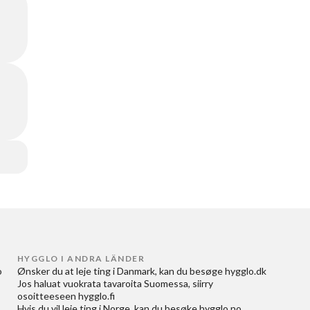
HYGGLO I ANDRA LÄNDER
 
Ønsker du at
leje ting i Danmark
, kan du besøge
hygglo.dk
Jos haluat
vuokrata tavaroita Suomessa
, siirry
osoitteeseen
hygglo.fi
Hvis du vil
leie ting i Norge
, kan du besøke
hygglo.no