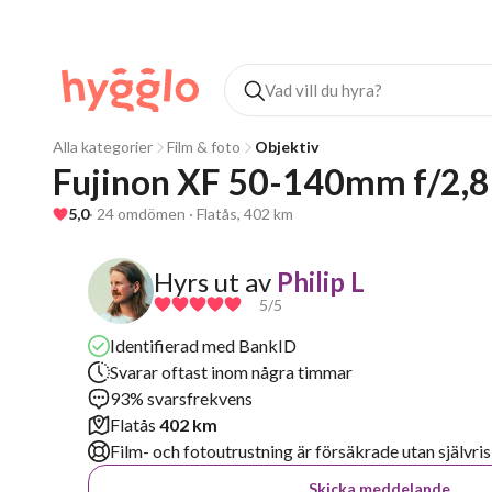
Alla kategorier
Film & foto
Objektiv
Fujinon XF 50-140mm f/2,
5,0
· 24 omdömen · Flatås, 402 km
Hyrs ut av
Philip L
5
/5
Identifierad med BankID
Svarar oftast inom några timmar
93% svarsfrekvens
Flatås
402 km
Film- och fotoutrustning är försäkrade utan självris
Skicka meddelande