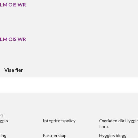
R LM OIS WR
R LM OIS WR
Visa fler
SS
gglo
Integritetspolicy
Områden där Hygglo
finns
ring
Partnerskap
Hygglos blogg