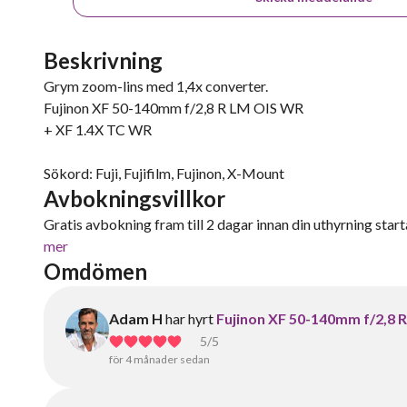
Beskrivning
Grym zoom-lins med 1,4x converter.
Fujinon XF 50-140mm f/2,8 R LM OIS WR
+ XF 1.4X TC WR
Sökord: Fuji, Fujifilm, Fujinon, X-Mount
Avbokningsvillkor
Gratis avbokning fram till 2 dagar innan din uthyrning starta
mer
Omdömen
Adam H
har hyrt
Fujinon XF 50-140mm f/2,8 
5
/5
för 4 månader sedan