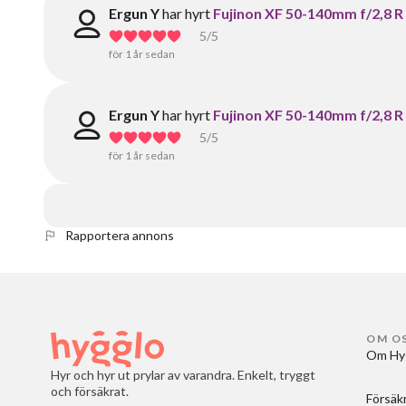
Ergun Y
har hyrt
Fujinon XF 50-140mm f/2,8 
5
/5
för 1 år sedan
Ergun Y
har hyrt
Fujinon XF 50-140mm f/2,8 
5
/5
för 1 år sedan
Rapportera annons
OM O
Om Hy
Hyr och hyr ut prylar av varandra. Enkelt, tryggt
och försäkrat.
Försäk