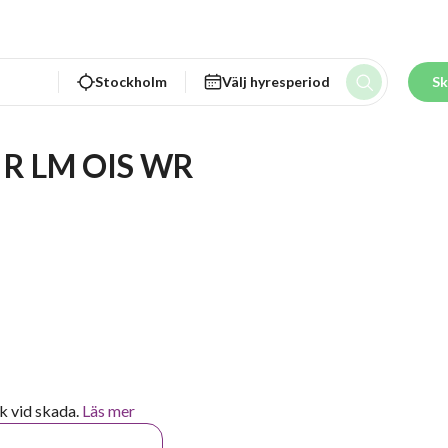
Stockholm
Välj hyresperiod
Sk
8 R LM OIS WR
k vid skada.
Läs mer