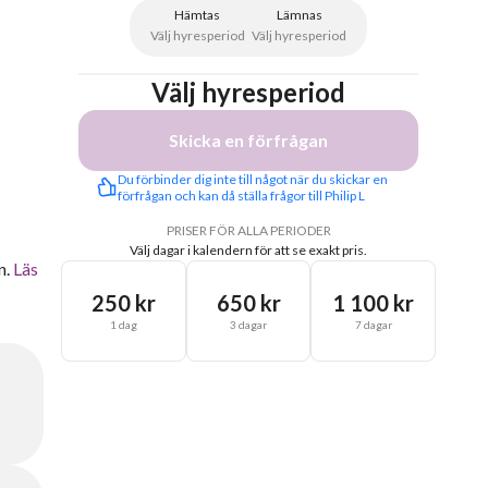
Hämtas
Lämnas
Välj hyresperiod
Välj hyresperiod
Välj hyresperiod
Skicka en förfrågan
Du förbinder dig inte till något när du skickar en 
förfrågan och kan då ställa frågor till Philip L
PRISER FÖR ALLA PERIODER
Välj dagar i kalendern för att se exakt pris.
n.
Läs
250 kr
650 kr
1 100 kr
1 dag
3 dagar
7 dagar