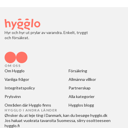
Hyr och hyr ut prylar av varandra. Enkelt, tryggt
och försäkrat.
OM OSS
Om Hygglo
Försäkring
Vanliga frågor
Allmänna villkor
Integritetspolicy
Partnerskap
Prylsvinn
Alla kategorier
Områden där Hygglo finns
Hygglos blogg
HYGGLO I ANDRA LÄNDER
Ønsker du at
leje ting i Danmark
, kan du besøge
hygglo.dk
Jos haluat
vuokrata tavaroita Suomessa
, siirry osoitteeseen
hygglo.fi