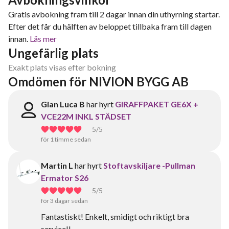
Gratis avbokning fram till 2 dagar innan din uthyrning startar.
Efter det får du hälften av beloppet tillbaka fram till dagen
innan.
Läs mer
Ungefärlig plats
Exakt plats visas efter bokning
Omdömen för NIVION BYGG AB
Gian Luca B
har hyrt
GIRAFFPAKET GE6X +
VCE22M INKL STÄDSET
5
/5
för 1 timme sedan
Martin L
har hyrt
Stoftavskiljare -Pullman
Ermator S26
5
/5
för 3 dagar sedan
Fantastiskt! Enkelt, smidigt och riktigt bra
service!!