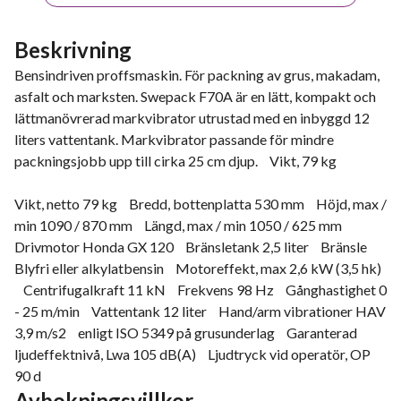
Beskrivning
Bensindriven proffsmaskin. För packning av grus, makadam,
asfalt och marksten. Swepack F70A är en lätt, kompakt och
lättmanövrerad markvibrator utrustad med en inbyggd 12
liters vattentank. Markvibrator passande för mindre
packningsjobb upp till cirka 25 cm djup. Vikt, 79 kg
Vikt, netto 79 kg Bredd, bottenplatta 530 mm Höjd, max /
min 1090 / 870 mm Längd, max / min 1050 / 625 mm
Drivmotor Honda GX 120 Bränsletank 2,5 liter Bränsle
Blyfri eller alkylatbensin Motoreffekt, max 2,6 kW (3,5 hk)
Centrifugalkraft 11 kN Frekvens 98 Hz Gånghastighet 0
- 25 m/min Vattentank 12 liter Hand/arm vibrationer HAV
3,9 m/s2 enligt ISO 5349 på grusunderlag Garanterad
ljudeffektnivå, Lwa 105 dB(A) Ljudtryck vid operatör, OP
90 d
Avbokningsvillkor