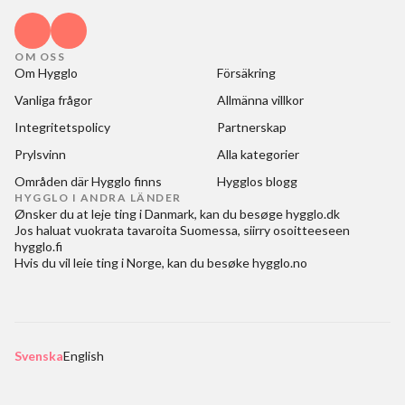
OM OSS
Om Hygglo
Försäkring
Vanliga frågor
Allmänna villkor
Integritetspolicy
Partnerskap
Prylsvinn
Alla kategorier
Områden där Hygglo finns
Hygglos blogg
HYGGLO I ANDRA LÄNDER
Ønsker du at
leje ting i Danmark
, kan du besøge
hygglo.dk
Jos haluat
vuokrata tavaroita Suomessa
, siirry osoitteeseen
hygglo.fi
Hvis du vil
leie ting i Norge
, kan du besøke
hygglo.no
Svenska
English