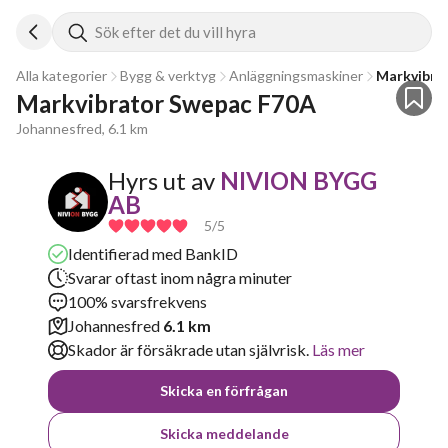
Sök efter det du vill hyra
Alla kategorier
Bygg & verktyg
Anläggningsmaskiner
Markvibra
Markvibrator Swepac F70A
Johannesfred, 6.1 km
Hyrs ut av
NIVION BYGG
AB
5
/5
Identifierad med BankID
Svarar oftast inom några minuter
100% svarsfrekvens
Johannesfred
6.1 km
Skador är försäkrade utan självrisk.
Läs mer
Skicka en förfrågan
Skicka meddelande