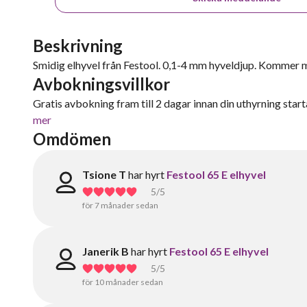
Beskrivning
Smidig elhyvel från Festool. 0,1-4 mm hyveldjup. Kommer me
Avbokningsvillkor
Gratis avbokning fram till 2 dagar innan din uthyrning starta
mer
Omdömen
Tsione T
har hyrt
Festool 65 E elhyvel
5
/5
för 7 månader sedan
Janerik B
har hyrt
Festool 65 E elhyvel
5
/5
för 10 månader sedan