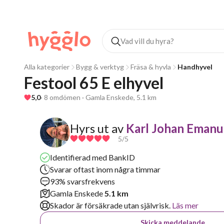
Alla kategorier
Bygg & verktyg
Fräsa & hyvla
Handhyvel
Festool 65 E elhyvel
5,0
· 8 omdömen · Gamla Enskede, 5.1 km
Hyrs ut av
Karl Johan Emanu
5
/5
Identifierad med BankID
Svarar oftast inom några timmar
93% svarsfrekvens
Gamla Enskede
5.1 km
Skador är försäkrade utan självrisk.
Läs mer
Skicka meddelande