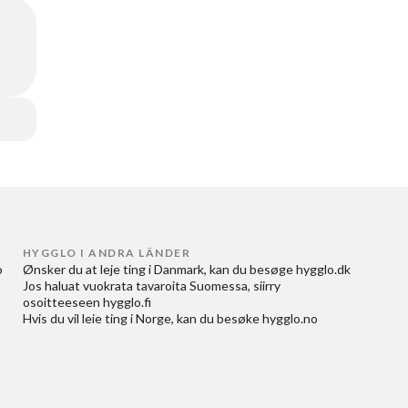
HYGGLO I ANDRA LÄNDER
 
Ønsker du at
leje ting i Danmark
, kan du besøge
hygglo.dk
Jos haluat
vuokrata tavaroita Suomessa
, siirry
osoitteeseen
hygglo.fi
Hvis du vil
leie ting i Norge
, kan du besøke
hygglo.no