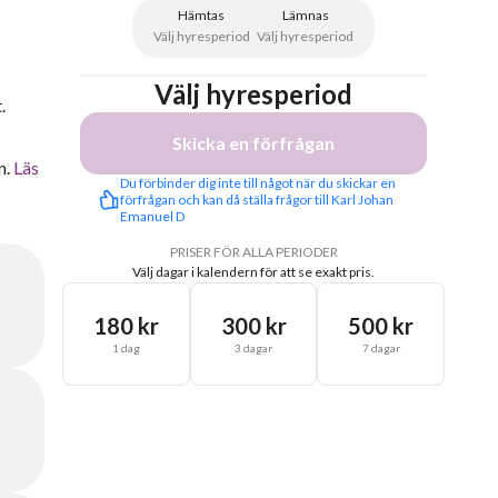
Hämtas
Lämnas
Välj hyresperiod
Välj hyresperiod
Välj hyresperiod
.
Skicka en förfrågan
n.
Läs
Du förbinder dig inte till något när du skickar en 
förfrågan och kan då ställa frågor till Karl Johan 
Emanuel D
PRISER FÖR ALLA PERIODER
Välj dagar i kalendern för att se exakt pris.
180 kr
300 kr
500 kr
1 dag
3 dagar
7 dagar