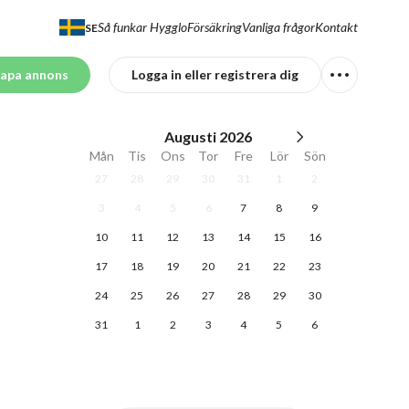
Så funkar Hygglo
Försäkring
Vanliga frågor
Kontakt
SE
apa annons
Logga in eller registrera dig
Augusti
2026
Mån
Tis
Ons
Tor
Fre
Lör
Sön
27
28
29
30
31
1
2
3
4
5
6
7
8
9
10
11
12
13
14
15
16
17
18
19
20
21
22
23
24
25
26
27
28
29
30
31
1
2
3
4
5
6