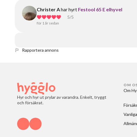
Christer A
har hyrt
Festool 65 E elhyvel
5
/5
för 1 år sedan
Rapportera annons
OM O
Om Hy
Hyr och hyr ut prylar av varandra. Enkelt, tryggt
och försäkrat.
Försäk
Vanliga
Allmänn