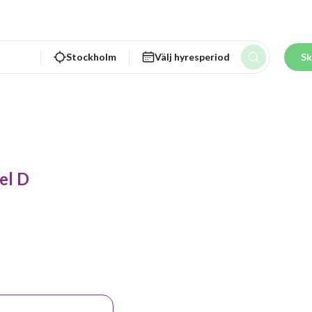
Stockholm
Välj hyresperiod
Sk
el D