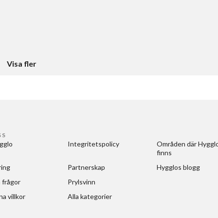
Visa fler
SS
gglo
Integritetspolicy
Områden där Hygglo
finns
ring
Partnerskap
Hygglos blogg
 frågor
Prylsvinn
a villkor
Alla kategorier