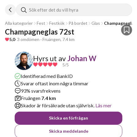
Sök efter det du vill hyra
Alla kategorier
Fest
Festkök
På bordet
Glas
Champagneglas
Champagneglas 72st
5,0
· 3 omdömen · Fruängen, 7.4 km
Hyrs ut av
Johan W
5
/5
Identifierad med BankID
Svarar oftast inom några timmar
93% svarsfrekvens
Fruängen
7.4 km
Skador är försäkrade utan självrisk.
Läs mer
Skicka en förfrågan
Skicka meddelande