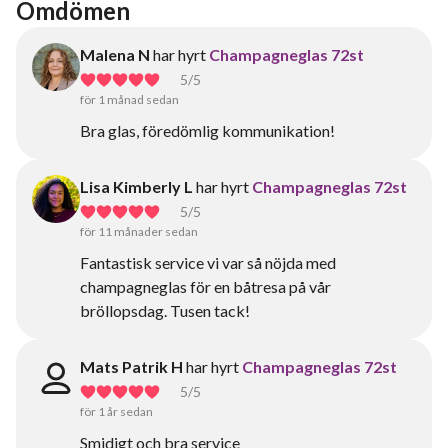
Omdömen
Malena N
har hyrt
Champagneglas 72st
5
/5
för 1 månad sedan
Bra glas, föredömlig kommunikation!
Lisa Kimberly L
har hyrt
Champagneglas 72st
5
/5
för 11 månader sedan
Fantastisk service vi var så nöjda med
champagneglas för en båtresa på vår
bröllopsdag. Tusen tack!
Mats Patrik H
har hyrt
Champagneglas 72st
5
/5
för 1 år sedan
Smidigt och bra service