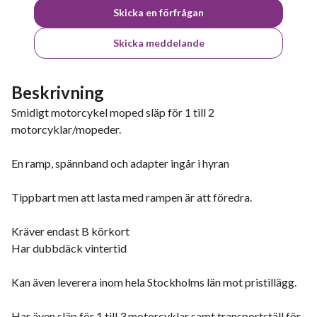
Skicka en förfrågan
Skicka meddelande
Beskrivning
Smidigt motorcykel moped släp för 1 till 2
motorcyklar/mopeder.
En ramp, spännband och adapter ingår i hyran
Tippbart men att lasta med rampen är att föredra.
Kräver endast B körkort
Har dubbdäck vintertid
Kan även leverera inom hela Stockholms län mot pristillägg.
Har även släp för 1 till 3 motorcyklar samt transportställ för