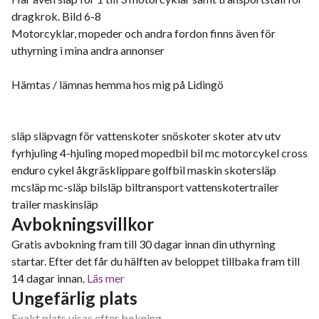
dragkrok. Bild 6-8
Motorcyklar, mopeder och andra fordon finns även för
uthyrning i mina andra annonser
Hämtas / lämnas hemma hos mig på Lidingö
släp släpvagn för vattenskoter snöskoter skoter atv utv
fyrhjuling 4-hjuling moped mopedbil bil mc motorcykel cross
enduro cykel åkgräsklippare golfbil maskin skotersläp
mcsläp mc-släp bilsläp biltransport vattenskotertrailer
trailer maskinsläp
Avbokningsvillkor
Gratis avbokning fram till 30 dagar innan din uthyrning
startar. Efter det får du hälften av beloppet tillbaka fram till
14 dagar innan.
Läs mer
Ungefärlig plats
Exakt plats visas efter bokning