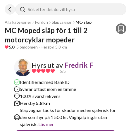
Sök efter det du vill hyra
Alla kategorier
Fordon
Släpvagnar
MC-släp
MC Moped släp för 1 till 2 
motorcyklar mopeder
5,0
· 5 omdömen · Hersby, 5.8 km
Hyrs ut av
Fredrik F
5
/5
Identifierad med BankID
Svarar oftast inom en timme
100% svarsfrekvens
Hersby
5.8 km
Släpvagnar täcks för skador med en självrisk för
den som hyr på 1 500 kr. Väghjälp ingår utan
självrisk.
Läs mer