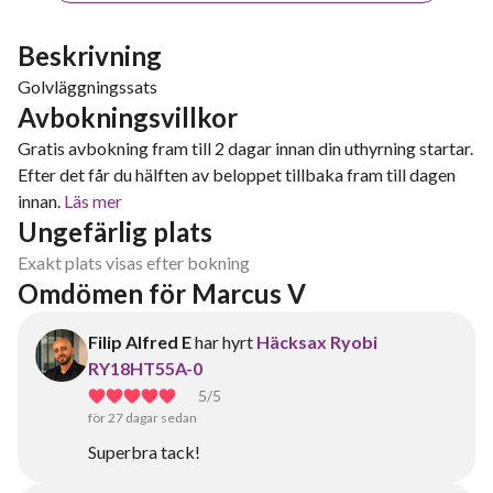
Beskrivning
Golvläggningssats
Avbokningsvillkor
Gratis avbokning fram till 2 dagar innan din uthyrning startar.
Efter det får du hälften av beloppet tillbaka fram till dagen
innan.
Läs mer
Ungefärlig plats
Exakt plats visas efter bokning
Omdömen för Marcus V
Filip Alfred E
har hyrt
Häcksax Ryobi
RY18HT55A-0
5
/5
för 27 dagar sedan
Superbra tack!