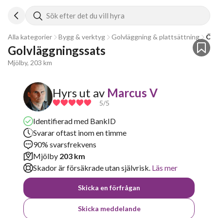
Sök efter det du vill hyra
Alla kategorier
Bygg & verktyg
Golvläggning & plattsättning
Övr
Golvläggningssats
Mjölby, 203 km
Hyrs ut av
Marcus V
5
/5
Identifierad med BankID
Svarar oftast inom en timme
90% svarsfrekvens
Mjölby
203 km
Skador är försäkrade utan självrisk.
Läs mer
Skicka en förfrågan
Skicka meddelande