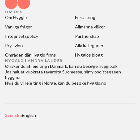
OM OSS
Om Hygglo
Försäkring
Vanliga frågor
Allmänna villkor
Integritetspolicy
Partnerskap
Prylsvinn
Alla kategorier
Områden där Hygglo finns
Hygglos blogg
HYGGLO I ANDRA LÄNDER
Ønsker du at
leje ting i Danmark
, kan du besøge
hygglo.dk
Jos haluat
vuokrata tavaroita Suomessa
, siirry osoitteeseen
hygglo.fi
Hvis du vil
leie ting i Norge
, kan du besøke
hygglo.no
Svenska
English