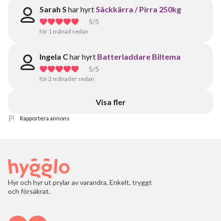
Sarah S
har hyrt
Säckkärra / Pirra 250kg
5
/5
för 1 månad sedan
Ingela C
har hyrt
Batterladdare Biltema
5
/5
för 2 månader sedan
Visa fler
Rapportera annons
Hyr och hyr ut prylar av varandra. Enkelt, tryggt
och försäkrat.