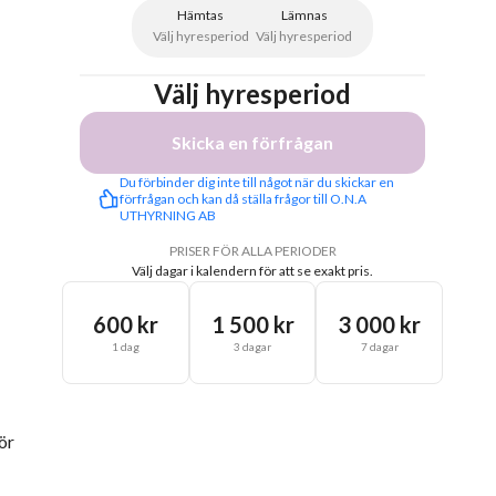
Hämtas
Lämnas
Välj hyresperiod
Välj hyresperiod
Välj hyresperiod
Skicka en förfrågan
Du förbinder dig inte till något när du skickar en 
förfrågan och kan då ställa frågor till O.N.A 
UTHYRNING AB
PRISER FÖR ALLA PERIODER
Välj dagar i kalendern för att se exakt pris.
600 kr
1 500 kr
3 000 kr
1 dag
3 dagar
7 dagar
ör