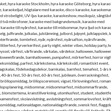
paket, hyra karaoke Stockholm, hyra karaoke Göteborg, hyra kara
, karaokeljud, högtalare med karaoke, disco karaoke, karaokema
d strobelight, UV-ljus karaoke, karaokeshow, musikquiz, sångtävl
ed två mikrofoner, karaoke med bakgrundsmusik, karaoke med
, karaoke till nyårsfest, karaoke till midsommar, hyra ljud och kara
elg, julfirande, julkalas, julstämning, julbord, julpynt, julklappslek, l
interfirande, tomtefest, nyår, nyårsfest, nyårsafton, nyårsfirande,
terfest, fyrverkerifest, party night, winter vibes, holiday party, h
yssel, vårfest, vårfirande, vårkalas, vårdekor, halloween, halloween
loweenfirande, barnhalloween, pumpafest, mörkerfest, horror night
rleksmiddag, parfest, kärlekstema, kärlekskväll, romantiskt event,
gskalas, födelsedagsdekor, barnkalas, barnfest, temafest, 1-års k
t, 40-års fest, 50-års fest, 60-års fest, jubileum, överraskningsfest,
t, bröllopsmiddag, bröllopsceremoni, vigsel, förlovningsfest, roman
röllopsplanering, midsommar, midsommarfest, midsommarfirande,
omstertema, kranstillverkning, utomhusfest, student, studentfe
amensfest, skolavslutning, avslutningsfest, sommarlovsfest, kräft
smiddag, nationaldagen, nationaldagsfirande, svensk fest, flaggd
a, vårbrasa, vårfest, matchkväll, sportkväll, finalkväll, fotbolls-E