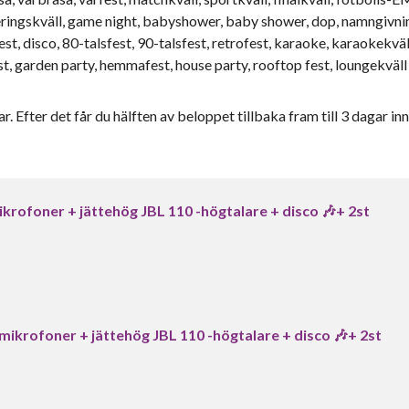
eringskväll, game night, babyshower, baby shower, dop, namngivni
est, disco, 80-talsfest, 90-talsfest, retrofest, karaoke, karaokekväl
est, garden party, hemmafest, house party, rooftop fest, loungekväll
r. Efter det får du hälften av beloppet tillbaka fram till 3 dagar inn
krofoner + jättehög JBL 110 -högtalare + disco 🎶+ 2st
mikrofoner + jättehög JBL 110 -högtalare + disco 🎶+ 2st