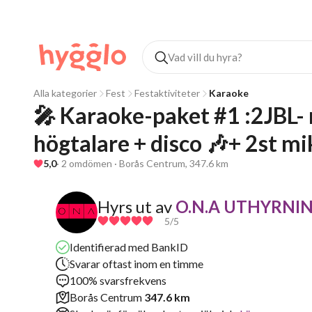
Alla kategorier
Fest
Festaktiviteter
Karaoke
🎤 Karaoke-paket #1 :2JBL- 
högtalare + disco 🎶+ 2st mi
5,0
· 2 omdömen · Borås Centrum, 347.6 km
Hyrs ut av
O.N.A UTHYRNI
5
/5
Identifierad med BankID
Svarar oftast inom en timme
100% svarsfrekvens
Borås Centrum
347.6 km