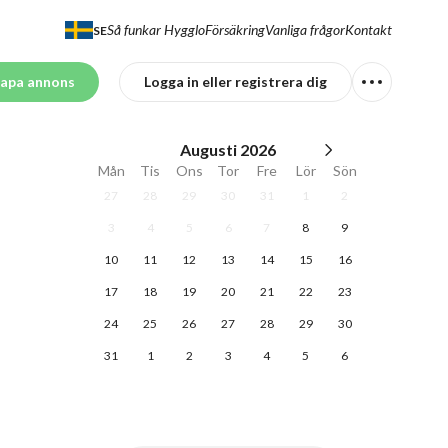
Så funkar Hygglo
Försäkring
Vanliga frågor
Kontakt
SE
apa annons
Logga in eller registrera dig
Augusti
2026
Mån
Tis
Ons
Tor
Fre
Lör
Sön
27
28
29
30
31
1
2
3
4
5
6
7
8
9
10
11
12
13
14
15
16
17
18
19
20
21
22
23
24
25
26
27
28
29
30
31
1
2
3
4
5
6