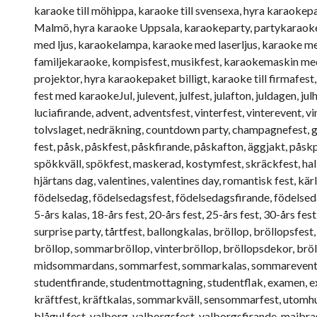
karaoke till möhippa, karaoke till svensexa, hyra karaoke
Malmö, hyra karaoke Uppsala, karaokeparty, partykaraoke
med ljus, karaokelampa, karaoke med laserljus, karaoke me
familjekaraoke, kompisfest, musikfest, karaokemaskin m
projektor, hyra karaokepaket billigt, karaoke till firmafest
fest med karaokeJul, julevent, julfest, julafton, juldagen, julh
luciafirande, advent, adventsfest, vinterfest, vinterevent, v
tolvslaget, nedräkning, countdown party, champagnefest, glit
fest, påsk, påskfest, påskfirande, påskafton, äggjakt, påskp
spökkväll, spökfest, maskerad, kostymfest, skräckfest, hal
hjärtans dag, valentines, valentines day, romantisk fest, kä
födelsedag, födelsedagsfest, födelsedagsfirande, födelseda
5-års kalas, 18-års fest, 20-års fest, 25-års fest, 30-års fes
surprise party, tårtfest, ballongkalas, bröllop, bröllopsfes
bröllop, sommarbröllop, vinterbröllop, bröllopsdekor, b
midsommardans, sommarfest, sommarkalas, sommarevent, bl
studentfirande, studentmottagning, studentflak, examen, ex
kräftfest, kräftkalas, sommarkväll, sensommarfest, utomhu
blågul fest, valborg, valborgsfest, valborgsfirande, majbras