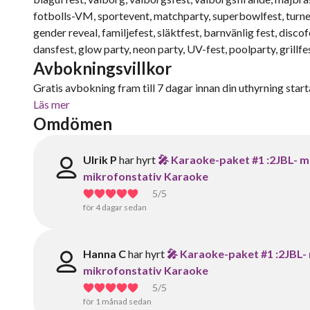
fotbolls-VM, sportevent, matchparty, superbowlfest, turn
gender reveal, familjefest, släktfest, barnvänlig fest, discof
dansfest, glow party, neon party, UV-fest, poolparty, grillf
Avbokningsvillkor
Gratis avbokning fram till 7 dagar innan din uthyrning starta
Läs mer
Omdömen
Ulrik P
har hyrt
🎤 Karaoke-paket #1 :2JBL- mi
mikrofonstativ Karaoke
5
/5
för 4 dagar sedan
Hanna C
har hyrt
🎤 Karaoke-paket #1 :2JBL- 
mikrofonstativ Karaoke
5
/5
för 1 månad sedan