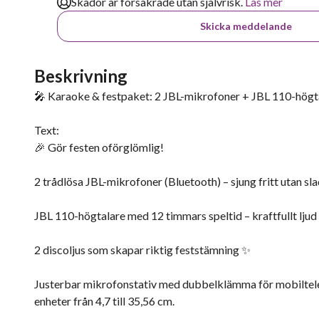
Skador är försäkrade utan självrisk.
Läs mer
Skicka meddelande
Beskrivning
🎤 Karaoke & festpaket: 2 JBL-mikrofoner + JBL 110-högtal
Text:
🎉 Gör festen oförglömlig!
2 trådlösa JBL-mikrofoner (Bluetooth) – sjung fritt utan sl
JBL 110-högtalare med 12 timmars speltid – kraftfullt ljud 
2 discoljus som skapar riktig feststämning ✨
Justerbar mikrofonstativ med dubbelklämma för mobiltelef
enheter från 4,7 till 35,56 cm.