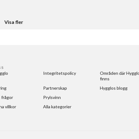
Visa fler
SS
gglo
Integritetspolicy
Områden där Hygglo
finns
ring
Partnerskap
Hygglos blogg
 frågor
Prylsvinn
a villkor
Alla kategorier