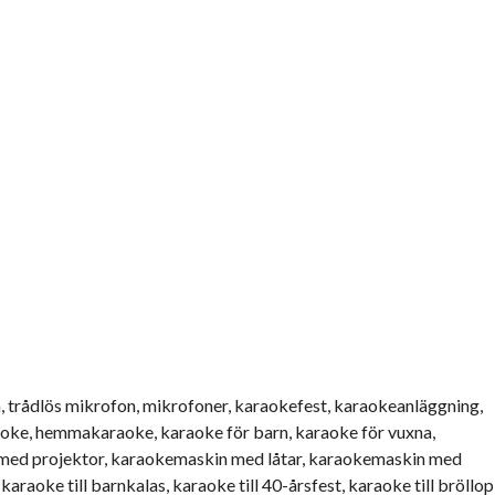
trådlös mikrofon, mikrofoner, karaokefest, karaokeanläggning,
aoke, hemmakaraoke, karaoke för barn, karaoke för vuxna,
med projektor, karaokemaskin med låtar, karaokemaskin med
karaoke till barnkalas, karaoke till 40-årsfest, karaoke till bröllop