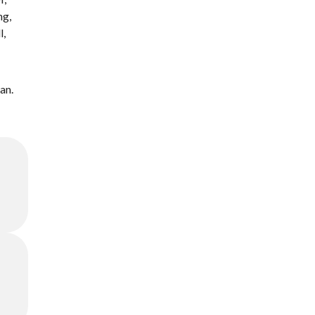
ng,
l,
an.