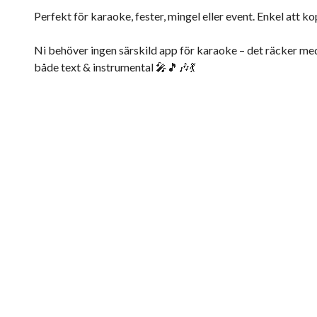
Perfekt för karaoke, fester, mingel eller event. Enkel att k
Ni behöver ingen särskild app för karaoke – det räcker me
både text & instrumental 🎤🎵🎶💃