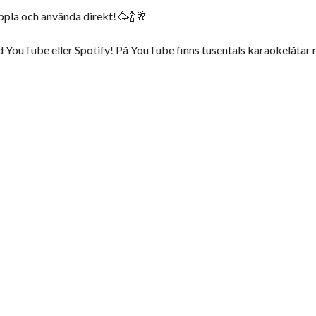
oppla och använda direkt! 🥳🍾🥂
d YouTube eller Spotify! På YouTube finns tusentals karaokelåtar