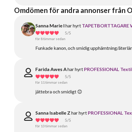
Omdömen för andra annonser från
Sanna Marie I
har hyrt
TAPETBORTTAGARE 
5
/5
för 8 timmar sedan
Funkade kanon, och smidig upphämtning/återlä
Farida Awes A
har hyrt
PROFESSIONAL Textilv
5
/5
för 11 timmar sedan
‏jättebra och smidigt 😊
Sanna Isabelle Z
har hyrt
PROFESSIONAL Texti
5
/5
för 13 timmar sedan