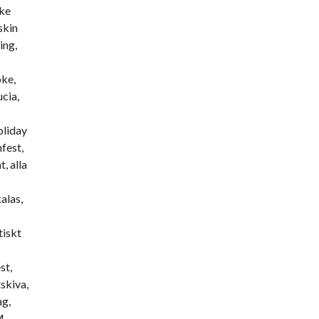
oke
skin
ing,
oke,
ucia,
oliday
fest,
, alla
alas,
tiskt
st,
skiva,
ag,
M,