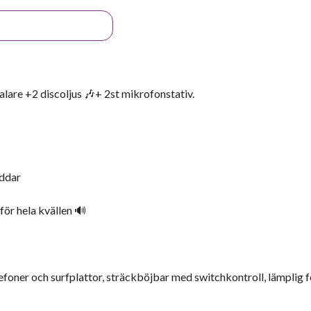
are +2 discoljus 🎶+ 2st mikrofonstativ.
addar
för hela kvällen 🔊
oner och surfplattor, sträckböjbar med switchkontroll, lämplig f