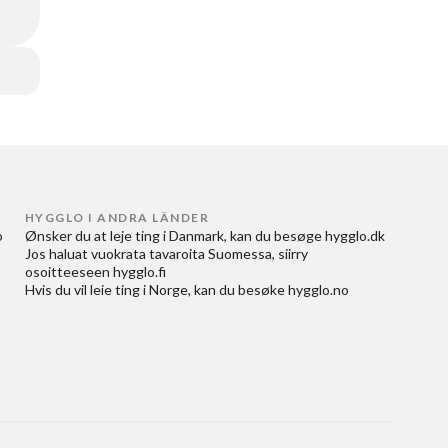
HYGGLO I ANDRA LÄNDER
 
Ønsker du at
leje ting i Danmark
, kan du besøge
hygglo.dk
Jos haluat
vuokrata tavaroita Suomessa
, siirry
osoitteeseen
hygglo.fi
Hvis du vil
leie ting i Norge
, kan du besøke
hygglo.no