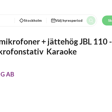
Stockholm
Välj hyresperiod
Sk
mikrofoner + jättehög JBL 110 -
krofonstativ  Karaoke 
NG AB