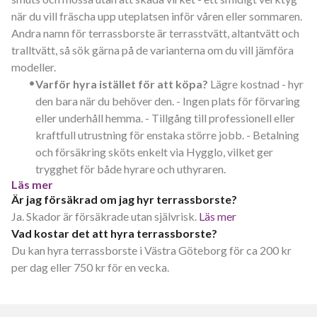
när du vill fräscha upp uteplatsen inför våren eller sommaren.
Andra namn för terrassborste är terrasstvätt, altantvätt och
tralltvätt, så sök gärna på de varianterna om du vill jämföra
modeller.
•
Varför hyra istället för att köpa?
Lägre kostnad - hyr
den bara när du behöver den. - Ingen plats för förvaring
eller underhåll hemma. - Tillgång till professionell eller
kraftfull utrustning för enstaka större jobb. - Betalning
och försäkring sköts enkelt via Hygglo, vilket ger
trygghet för både hyrare och uthyraren.
Läs mer
Är jag försäkrad om jag hyr terrassborste?
Ja. Skador är försäkrade utan självrisk.
Läs mer
Vad kostar det att hyra terrassborste?
Du kan hyra terrassborste i Västra Göteborg för ca 200 kr
per dag eller 750 kr för en vecka.