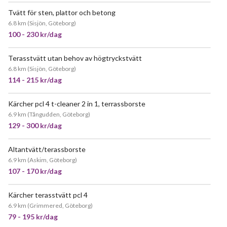
Tvätt för sten, plattor och betong
6.8 km
(
Sisjön, Göteborg
)
100 - 230 kr/dag
Terasstvätt utan behov av högtryckstvätt
JÄTTEPOPULÄR
6.8 km
(
Sisjön, Göteborg
)
114 - 215 kr/dag
Kärcher pcl 4 t-cleaner 2 in 1, terrassborste
6.9 km
(
Tångudden, Göteborg
)
129 - 300 kr/dag
Altantvätt/terassborste
JÄTTEPOPULÄR
6.9 km
(
Askim, Göteborg
)
107 - 170 kr/dag
Kärcher terasstvätt pcl 4
JÄTTEPOPULÄR
6.9 km
(
Grimmered, Göteborg
)
79 - 195 kr/dag