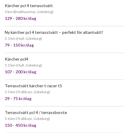
Kärcher pcl 4 terrasstvätt
JÄTTEPOPULÄR
5 km
(
Bratthammar, Göteborg
)
129 - 280 kr/dag
Ny kärcher pcl 4 terrasstvätt – perfekt för altantvätt!
JÄTTEPOPULÄR
5.1 km
(
Hult, Göteborg
)
79 - 150 kr/dag
Kärcher pcl4
JÄTTEPOPULÄR
5.2 km
(
Hult, Göteborg
)
107 - 200 kr/dag
Terrasstvätt kärcher t-racer t5
POPULÄR
5.5 km
(
Trollåsen, Göteborg
)
29 - 75 kr/dag
Terrasstvätt pcl 4 / terrassborste
JÄTTEPOPULÄR
5.6 km
(
Trollåsen, Göteborg
)
150 - 450 kr/dag