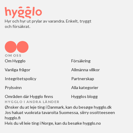
Hyr och hyr ut prylar av varandra. Enkelt, tryggt
och försäkrat.
OM OSS
Om Hygglo
Försäkring
Vanliga frågor
Allmänna villkor
Integritetspolicy
Partnerskap
Prylsvinn
Alla kategorier
Områden där Hygglo finns
Hygglos blogg
HYGGLO I ANDRA LÄNDER
Ønsker du at
leje ting i Danmark
, kan du besøge
hygglo.dk
Jos haluat
vuokrata tavaroita Suomessa
, siirry osoitteeseen
hygglo.fi
Hvis du vil
leie ting i Norge
, kan du besøke
hygglo.no