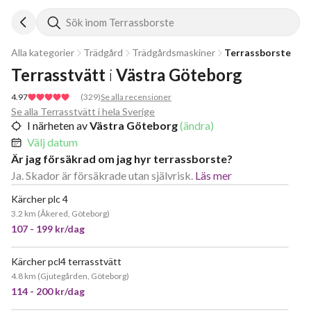
Sök inom Terrassborste
Alla kategorier
Trädgård
Trädgårdsmaskiner
Terrassborste
Terrasstvätt
i
Västra Göteborg
4.97
(
329
)
Se alla recensioner
Se alla Terrasstvätt i hela Sverige
I närheten av
Västra Göteborg
(ändra)
Välj datum
Är jag försäkrad om jag hyr terrassborste?
Ja. Skador är försäkrade utan självrisk.
Läs mer
Kärcher plc 4
JÄTTEPOPULÄR
3.2 km
(
Åkered, Göteborg
)
107 - 199 kr/dag
Kärcher pcl4 terrasstvätt
4.8 km
(
Gjutegården, Göteborg
)
114 - 200 kr/dag