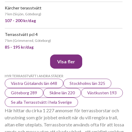
Kärcher terasstvätt
7 km
(
Sisjön, Göteborg
)
107 - 200 kr/dag
Terrasstvätt pcl 4
POPULÄR
7 km
(
Grimmered, Göteborg
)
85 - 195 kr/dag
Visa fler
HYR TERRASSTVÄTT I ANDRA STÄDER
Västra Götalands län 648
Stockholms län 325
Göteborg 289
Skåne län 220
Västkusten 193
Se alla Terrasstvätt i hela Sverige
Här hittar du cirka 1 227 annonser för terrassborstar och
utrustning som gör jobbet enkelt när du vill rengöra trall,
altan eller uteplats. Terrassborste används ofta för att lossa
smuts och mossa utan att skada virket - ett smidigt verktyg