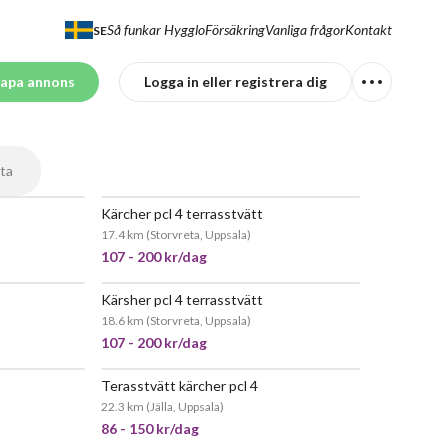
Så funkar Hygglo
Försäkring
Vanliga frågor
Kontakt
SE
apa annons
Logga in eller registrera dig
ta
Kärcher pcl 4 terrasstvätt
POPULÄR
POPULÄR
17.4 km
(
Storvreta, Uppsala
)
107 - 200 kr/dag
Kärsher pcl 4 terrasstvätt
EPOPULÄR
POPULÄR
18.6 km
(
Storvreta, Uppsala
)
107 - 200 kr/dag
Terasstvätt kärcher pcl 4
EPOPULÄR
JÄTTEPOPULÄR
22.3 km
(
Jälla, Uppsala
)
86 - 150 kr/dag