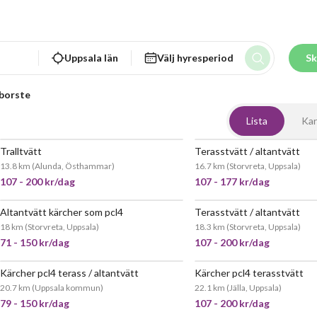
Uppsala län
Välj hyresperiod
Sk
borste
Lista
Kar
Tralltvätt
Terasstvätt / altantvätt
13.8 km
(
Alunda, Östhammar
)
16.7 km
(
Storvreta, Uppsala
)
107 - 200 kr/dag
107 - 177 kr/dag
Altantvätt kärcher som pcl4
Terasstvätt / altantvätt
JÄTTEPOPULÄR
JÄTT
18 km
(
Storvreta, Uppsala
)
18.3 km
(
Storvreta, Uppsala
)
71 - 150 kr/dag
107 - 200 kr/dag
Kärcher pcl4 terass / altantvätt
Kärcher pcl4 terasstvätt
JÄTTEPOPULÄR
JÄTT
20.7 km
(
Uppsala kommun
)
22.1 km
(
Jälla, Uppsala
)
79 - 150 kr/dag
107 - 200 kr/dag