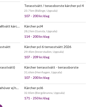
Terasstvätt / terassborste kärcher pcl 4
POPULÄR
JÄTTEPOPULÄR
23.7 km
(
Bälinge, Uppsala
)
107 - 200 kr/dag
Altantvätt / terasstvätt / tralltvätt kärcher pcl 4
Kärcher pcl4
EPOPULÄR
JÄTTEPOPULÄR
28.2 km
(
Gunsta, Uppsala
)
114 - 200 kr/dag
sstvätt
Kärcher pcl 6 terrasstvätt 2026
EPOPULÄR
JÄTTEPOPULÄR
29.4 km
(
Innerstaden, Uppsala
)
107 - 209 kr/dag
erasstvätt)
Kärcher terrasstvätt - terrassborste
EPOPULÄR
POPULÄR
31.6 km
(
Herrhagen, Uppsala
)
107 - 200 kr/dag
Kärcher terasstvätt pcl 4 (behöver ej högtryckstvätt)
Kärcher pcl6
POPULÄR
JÄTTEPOPULÄR
32.8 km
(
Bergsbrunna, Uppsala
)
171 - 250 kr/dag