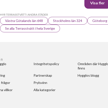
Visa fler
HYR TERRASSTVÄTT I ANDRA STÄDER
Västra Götalands län 648
Stockholms län 324
Göteborg
Se alla Terrasstvätt i hela Sverige
SS
gglo
Integritetspolicy
Områden där Hygglo
finns
ring
Partnerskap
Hygglos blogg
 frågor
Prylsvinn
a villkor
Alla kategorier