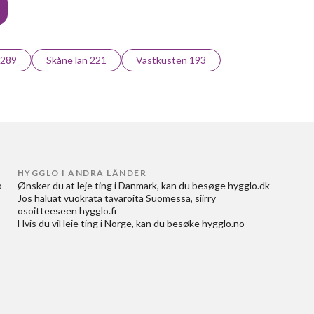
 289
Skåne län 221
Västkusten 193
HYGGLO I ANDRA LÄNDER
 
Ønsker du at
leje ting i Danmark
, kan du besøge
hygglo.dk
Jos haluat
vuokrata tavaroita Suomessa
, siirry
osoitteeseen
hygglo.fi
Hvis du vil
leie ting i Norge
, kan du besøke
hygglo.no