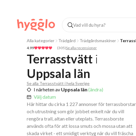
Alla kategorier
Trädgård
Trädgårdsmaskiner
Terrass
4.99
(
305
)
Se alla recensioner
Terrasstvätt
i
Uppsala län
Se alla Terrasstvätt i hela Sverige
I närheten av
Uppsala län
(ändra)
Välj datum
Här hittar du cirka 1 227 annonser för terrassborstar
och utrustning som gör jobbet enkelt när du vill
rengöra trall, altan eller uteplats. Terrassborste
används ofta för att lossa smuts och mossa utan att
skada virket - ett smidigt verktyg när du vill fräscha