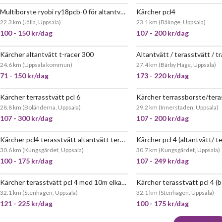
Multiborste ryobi ry18pcb-0 för altantvätt
Kärcher pcl4
JÄTTEPOPULÄR
22.3 km
(
Jälla, Uppsala
)
23.1 km
(
Bälinge, Uppsala
)
100 - 150 kr/dag
107 - 200 kr/dag
Kärcher altantvätt t-racer 300
JÄTT
24.6 km
(
Uppsala kommun
)
27.4 km
(
Bärby Hage, Uppsala
)
71 - 150 kr/dag
173 - 220 kr/dag
Kärcher terrasstvätt pcl 6
Kärcher terrassborste/tera
JÄTT
28.8 km
(
Boländerna, Uppsala
)
29.2 km
(
Innerstaden, Uppsala
)
107 - 300 kr/dag
107 - 200 kr/dag
Kärcher pcl4 terasstvätt altantvätt terassborste
Kärcher pcl 4 (altantvätt/ t
JÄTTEPOPULÄR
JÄTT
30.6 km
(
Kungsgärdet, Uppsala
)
30.7 km
(
Kungsgärdet, Uppsala
)
100 - 175 kr/dag
107 - 249 kr/dag
Kärcher terasstvätt pcl 4 med 10m elkabel
32.1 km
(
Stenhagen, Uppsala
)
32.1 km
(
Stenhagen, Uppsala
)
121 - 225 kr/dag
100 - 175 kr/dag