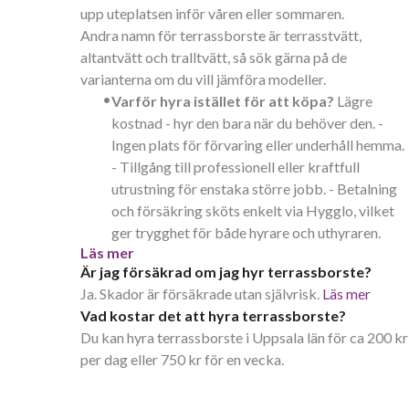
upp uteplatsen inför våren eller sommaren.
Andra namn för terrassborste är terrasstvätt,
altantvätt och tralltvätt, så sök gärna på de
varianterna om du vill jämföra modeller.
•
Varför hyra istället för att köpa?
Lägre
kostnad - hyr den bara när du behöver den. -
Ingen plats för förvaring eller underhåll hemma.
- Tillgång till professionell eller kraftfull
utrustning för enstaka större jobb. - Betalning
och försäkring sköts enkelt via Hygglo, vilket
ger trygghet för både hyrare och uthyraren.
Läs mer
Är jag försäkrad om jag hyr terrassborste?
Ja. Skador är försäkrade utan självrisk.
Läs mer
Vad kostar det att hyra terrassborste?
Du kan hyra terrassborste i Uppsala län för ca 200 kr
per dag eller 750 kr för en vecka.