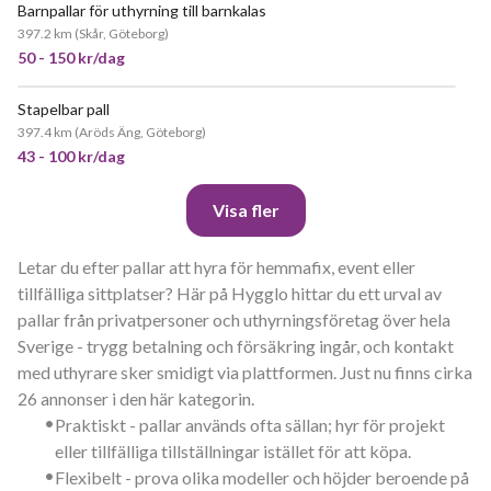
Barnpallar för uthyrning till barnkalas
JÄTTEPOPULÄR
397.2 km
(
Skår, Göteborg
)
50 - 150 kr/dag
Stapelbar pall
397.4 km
(
Aröds Äng, Göteborg
)
43 - 100 kr/dag
Visa fler
Letar du efter pallar att hyra för hemmafix, event eller
tillfälliga sittplatser? Här på Hygglo hittar du ett urval av
pallar från privatpersoner och uthyrningsföretag över hela
Sverige - trygg betalning och försäkring ingår, och kontakt
med uthyrare sker smidigt via plattformen. Just nu finns cirka
26 annonser i den här kategorin.
•
Praktiskt - pallar används ofta sällan; hyr för projekt
eller tillfälliga tillställningar istället för att köpa.
•
Flexibelt - prova olika modeller och höjder beroende på