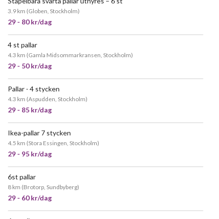
Stapelbara svarta pallar uthyres – 6 st
POPULÄR
3.9 km
(
Globen, Stockholm
)
29 - 80 kr/dag
4 st pallar
POPULÄR
4.3 km
(
Gamla Midsommarkransen, Stockholm
)
29 - 50 kr/dag
Pallar - 4 stycken
4.3 km
(
Aspudden, Stockholm
)
29 - 85 kr/dag
Ikea-pallar 7 stycken
4.5 km
(
Stora Essingen, Stockholm
)
29 - 95 kr/dag
6st pallar
JÄTTEPOPULÄR
8 km
(
Brotorp, Sundbyberg
)
29 - 60 kr/dag