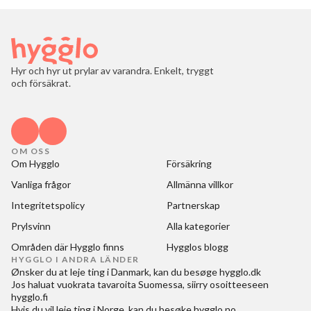
Hyr och hyr ut prylar av varandra. Enkelt, tryggt
och försäkrat.
OM OSS
Om Hygglo
Försäkring
Vanliga frågor
Allmänna villkor
Integritetspolicy
Partnerskap
Prylsvinn
Alla kategorier
Områden där Hygglo finns
Hygglos blogg
HYGGLO I ANDRA LÄNDER
Ønsker du at
leje ting i Danmark
, kan du besøge
hygglo.dk
Jos haluat
vuokrata tavaroita Suomessa
, siirry osoitteeseen
hygglo.fi
Hvis du vil
leie ting i Norge
, kan du besøke
hygglo.no