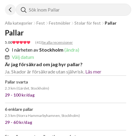
Sök inom Pallar
Alla kategorier
Fest
Festmöbler
Stolar för fest
Pallar
Pallar
5.00
(
41
)
Se alla recensioner
I närheten av
Stockholm
(ändra)
Välj datum
Är jag försäkrad om jag hyr pallar?
Ja. Skador är försäkrade utan självrisk.
Läs mer
Pallar svarta
2.3 km
(
Gärdet, Stockholm
)
29 - 100 kr/dag
6 enklare pallar
JÄTTEPOPULÄR
2.5 km
(
Norra Hammarbyhamnen, Stockholm
)
29 - 60 kr/dag