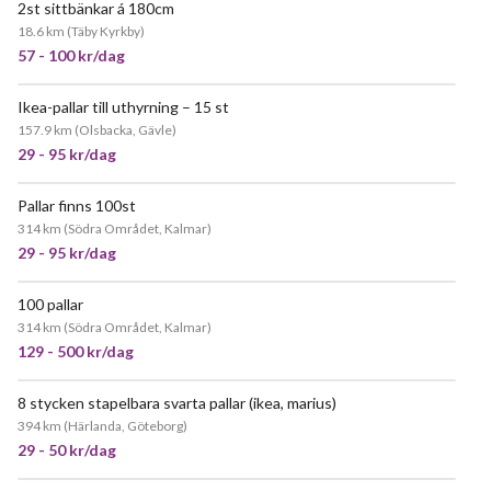
2st sittbänkar á 180cm
POPULÄR
18.6 km
(
Täby Kyrkby
)
57 - 100 kr/dag
Ikea-pallar till uthyrning – 15 st
157.9 km
(
Olsbacka, Gävle
)
29 - 95 kr/dag
Pallar finns 100st
314 km
(
Södra Området, Kalmar
)
29 - 95 kr/dag
100 pallar
314 km
(
Södra Området, Kalmar
)
129 - 500 kr/dag
8 stycken stapelbara svarta pallar (ikea, marius)
JÄTTEPOPULÄR
394 km
(
Härlanda, Göteborg
)
29 - 50 kr/dag