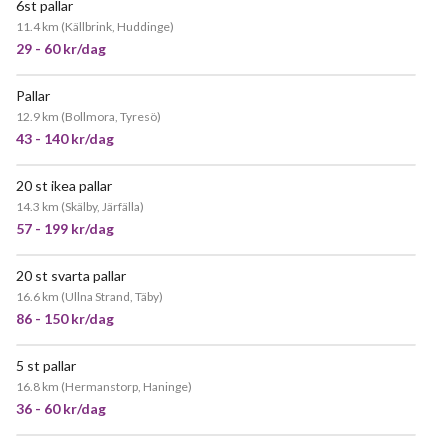
6st pallar
POPULÄR
11.4 km
(
Källbrink, Huddinge
)
29 - 60 kr/dag
Pallar
12.9 km
(
Bollmora, Tyresö
)
43 - 140 kr/dag
20 st ikea pallar
POPULÄR
14.3 km
(
Skälby, Järfälla
)
57 - 199 kr/dag
20 st svarta pallar
JÄTTEPOPULÄR
16.6 km
(
Ullna Strand, Täby
)
86 - 150 kr/dag
5 st pallar
16.8 km
(
Hermanstorp, Haninge
)
36 - 60 kr/dag