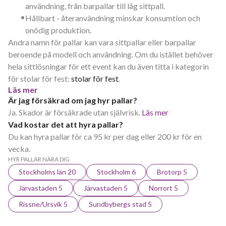
användning, från barpallar till låg sittpall.
•
Hållbart - återanvändning minskar konsumtion och
onödig produktion.
Andra namn för pallar kan vara sittpallar eller barpallar
beroende på modell och användning. Om du istället behöver
hela sittlösningar för ett event kan du även titta i kategorin
för stolar för fest:
stolar för fest
.
Läs mer
Är jag försäkrad om jag hyr pallar?
Ja. Skador är försäkrade utan självrisk.
Läs mer
Vad kostar det att hyra pallar?
Du kan hyra pallar för ca 95 kr per dag eller 200 kr för en
vecka.
HYR PALLAR NÄRA DIG
Stockholms län 20
Stockholm 6
Brotorp 5
Järvastaden 5
Järvastaden 5
Norrort 5
Rissne/Ursvik 5
Sundbybergs stad 5