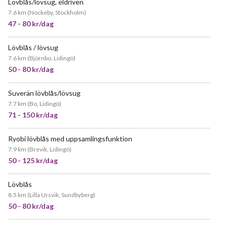
Lövblås/lövsug, eldriven
JÄTTEPOPULÄR
7.6 km
(
Nockeby, Stockholm
)
47 - 80 kr/dag
Lövblås / lövsug
POPULÄR
7.6 km
(
Björnbo, Lidingö
)
50 - 80 kr/dag
Suverän lövblås/lövsug
JÄTTEPOPULÄR
7.7 km
(
Bo, Lidingö
)
71 - 150 kr/dag
Ryobi lövblås med uppsamlingsfunktion
POPULÄR
7.9 km
(
Brevik, Lidingö
)
50 - 125 kr/dag
Lövblås
8.5 km
(
Lilla Ursvik, Sundbyberg
)
50 - 80 kr/dag