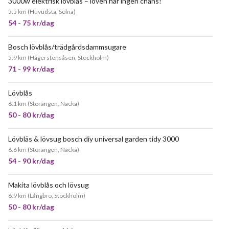
3000w elektrisk lövblås – löven har ingen chans!
5.5 km
(
Huvudsta, Solna
)
54 - 75 kr/dag
Bosch lövblås/trädgårdsdammsugare
POPULÄR
5.9 km
(
Hägerstensåsen, Stockholm
)
71 - 99 kr/dag
Lövblås
JÄTTEPOPULÄR
6.1 km
(
Storängen, Nacka
)
50 - 80 kr/dag
Lövbläs & lövsug bosch diy universal garden tidy 3000
6.6 km
(
Storängen, Nacka
)
54 - 90 kr/dag
Makita lövblås och lövsug
POPULÄR
6.9 km
(
Långbro, Stockholm
)
50 - 80 kr/dag