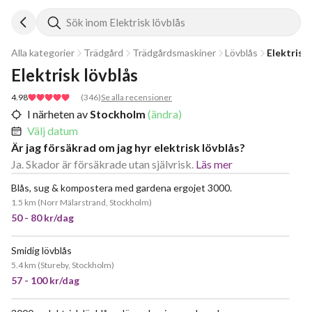
Sök inom Elektrisk lövblås
Alla kategorier
Trädgård
Trädgårdsmaskiner
Lövblås
Elektrisk 
Elektrisk lövblås
4.98
(
346
)
Se alla recensioner
I närheten av
Stockholm
(ändra)
Välj datum
Är jag försäkrad om jag hyr elektrisk lövblås?
Ja. Skador är försäkrade utan självrisk.
Läs mer
Blås, sug & kompostera med gardena ergojet 3000.
1.5 km
(
Norr Mälarstrand, Stockholm
)
50 - 80 kr/dag
Smidig lövblås
JÄTTEPOPULÄR
5.4 km
(
Stureby, Stockholm
)
57 - 100 kr/dag