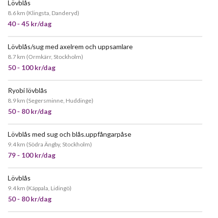
Lövblås
JÄTTEPOPULÄR
8.6 km
(
Klingsta, Danderyd
)
40 - 45 kr/dag
Lövblås/sug med axelrem och uppsamlare
8.7 km
(
Ormkärr, Stockholm
)
50 - 100 kr/dag
Ryobi lövblås
POPULÄR
8.9 km
(
Segersminne, Huddinge
)
50 - 80 kr/dag
Lövblås med sug och blås.uppfångarpåse
9.4 km
(
Södra Ängby, Stockholm
)
79 - 100 kr/dag
Lövblås
POPULÄR
9.4 km
(
Käppala, Lidingö
)
50 - 80 kr/dag