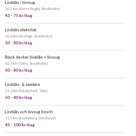
Lövblås / lövsug
JÄTTEPOPULÄR
10.2 km
(
Norra Ängby, Stockholm
)
43 - 75 kr/dag
Lövblås elektrisk
POPULÄR
10.2 km
(
Ärvinge, Stockholm
)
50 - 80 kr/dag
Black decker lövblås + lövsug
10.5 km
(
Sätra, Stockholm
)
50 - 80 kr/dag
Lövblås- & samlare
11.1 km
(
Näsby Park, Täby
)
50 - 80 kr/dag
Lövblås och lövsug bosch
JÄTTEPOPULÄR
11.5 km
(
Enebyberg, Danderyd
)
43 - 100 kr/dag