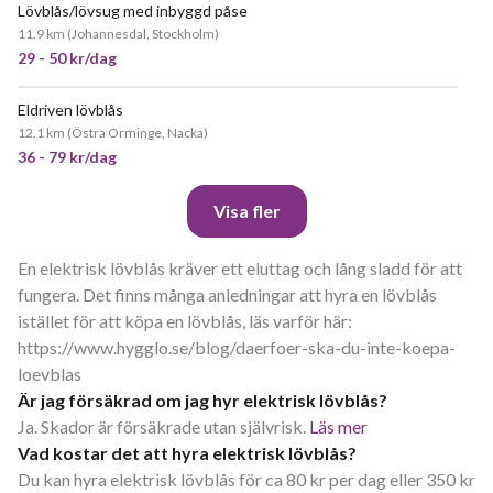
Lövblås/lövsug med inbyggd påse
11.9 km
(
Johannesdal, Stockholm
)
29 - 50 kr/dag
Eldriven lövblås
12.1 km
(
Östra Orminge, Nacka
)
36 - 79 kr/dag
Visa fler
En elektrisk lövblås kräver ett eluttag och lång sladd för att
fungera. Det finns många anledningar att hyra en lövblås
istället för att köpa en lövblås, läs varför här:
https://www.hygglo.se/blog/daerfoer-ska-du-inte-koepa-
loevblas
Är jag försäkrad om jag hyr elektrisk lövblås?
Ja. Skador är försäkrade utan självrisk.
Läs mer
Vad kostar det att hyra elektrisk lövblås?
Du kan hyra elektrisk lövblås för ca 80 kr per dag eller 350 kr