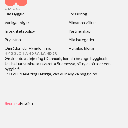
OM OSS
Om Hygglo
Försäkring
Vanliga frågor
Allmänna villkor
Integritetspolicy
Partnerskap
Prylsvinn
Alla kategorier
Områden där Hygglo finns
Hygglos blogg
HYGGLO I ANDRA LÄNDER
Ønsker du at
leje ting i Danmark
, kan du besøge
hygglo.dk
Jos haluat
vuokrata tavaroita Suomessa
, siirry osoitteeseen
hygglo.fi
Hvis du vil
leie ting i Norge
, kan du besøke
hygglo.no
Svenska
English