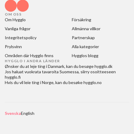
OM OSS
Om Hygglo
Försäkring
Vanliga frågor
Allmänna villkor
Integritetspolicy
Partnerskap
Prylsvinn
Alla kategorier
Områden där Hygglo finns
Hygglos blogg
HYGGLO I ANDRA LÄNDER
Ønsker du at
leje ting i Danmark
, kan du besøge
hygglo.dk
Jos haluat
vuokrata tavaroita Suomessa
, siirry osoitteeseen
hygglo.fi
Hvis du vil
leie ting i Norge
, kan du besøke
hygglo.no
Svenska
English