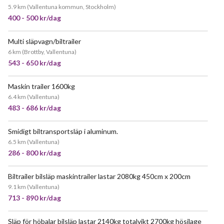
5.9 km
(
Vallentuna kommun, Stockholm
)
400 - 500 kr/dag
Multi släpvagn/biltrailer
JÄTTEPOPULÄR
6 km
(
Brottby, Vallentuna
)
543 - 650 kr/dag
Maskin trailer 1600kg
JÄTTEPOPULÄR
6.4 km
(
Vallentuna
)
483 - 686 kr/dag
Smidigt biltransportsläp i aluminum.
JÄTTEPOPULÄR
6.5 km
(
Vallentuna
)
286 - 800 kr/dag
Biltrailer bilsläp maskintrailer lastar 2080kg 450cm x 200cm
POPULÄR
9.1 km
(
Vallentuna
)
713 - 890 kr/dag
Släp för höbalar bilsläp lastar 2140kg totalvikt 2700kg hösilage
POPULÄR