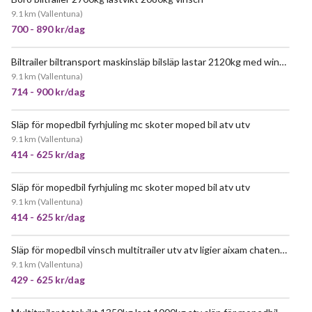
9.1 km
(
Vallentuna
)
700 - 890 kr/dag
Biltrailer biltransport maskinsläp bilsläp lastar 2120kg med winsch 2700kg totalvikt
JÄTTEPOPULÄR
9.1 km
(
Vallentuna
)
714 - 900 kr/dag
Släp för mopedbil fyrhjuling mc skoter moped bil atv utv
JÄTTEPOPULÄR
9.1 km
(
Vallentuna
)
414 - 625 kr/dag
Släp för mopedbil fyrhjuling mc skoter moped bil atv utv
JÄTTEPOPULÄR
9.1 km
(
Vallentuna
)
414 - 625 kr/dag
Släp för mopedbil vinsch multitrailer utv atv ligier aixam chatenet 750kg b körkort öppet släp flaksläp
JÄTTEPOPULÄR
9.1 km
(
Vallentuna
)
429 - 625 kr/dag