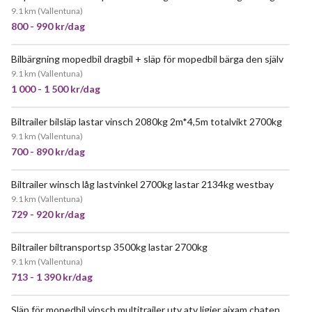
9.1 km
(
Vallentuna
)
800 - 990 kr/dag
Bilbärgning mopedbil dragbil + släp för mopedbil bärga den själv
9.1 km
(
Vallentuna
)
1 000 - 1 500 kr/dag
Biltrailer bilsläp lastar vinsch 2080kg 2m*4,5m totalvikt 2700kg
POPULÄR
9.1 km
(
Vallentuna
)
700 - 890 kr/dag
Biltrailer winsch låg lastvinkel 2700kg lastar 2134kg westbay
JÄTTEPOPULÄR
9.1 km
(
Vallentuna
)
729 - 920 kr/dag
Biltrailer biltransportsp 3500kg lastar 2700kg
9.1 km
(
Vallentuna
)
713 - 1 390 kr/dag
Släp för mopedbil vinsch multitrailer utv atv ligier aixam chatenet 750kg b körkort öppet släp flaksläp
JÄTTEPOPULÄR