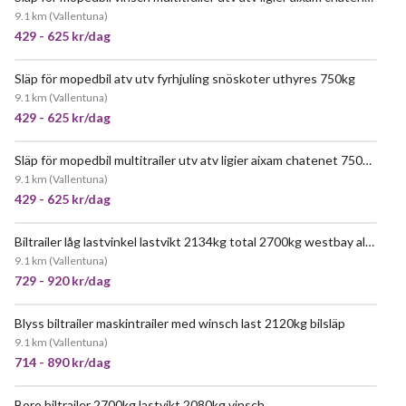
9.1 km
(
Vallentuna
)
429 - 625 kr/dag
Släp för mopedbil atv utv fyrhjuling snöskoter uthyres 750kg
9.1 km
(
Vallentuna
)
429 - 625 kr/dag
Släp för mopedbil multitrailer utv atv ligier aixam chatenet 750kg b körkort öppet släp flaksläp
9.1 km
(
Vallentuna
)
429 - 625 kr/dag
Biltrailer låg lastvinkel lastvikt 2134kg total 2700kg westbay alfa maskin proffssläp
JÄTTEPOPULÄR
9.1 km
(
Vallentuna
)
729 - 920 kr/dag
Blyss biltrailer maskintrailer med winsch last 2120kg bilsläp
9.1 km
(
Vallentuna
)
714 - 890 kr/dag
Boro biltrailer 2700kg lastvikt 2080kg vinsch
JÄTTEPOPULÄR