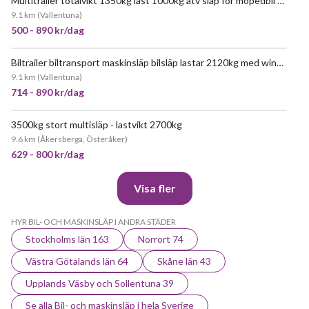
Multitrailer totalvikt 1350kg last 1000kg atv släp för mopedbil utv
9.1 km
(
Vallentuna
)
500 - 890 kr/dag
Biltrailer biltransport maskinsläp bilsläp lastar 2120kg med winsch 2700kg totalvikt
JÄTTEPOPULÄR
9.1 km
(
Vallentuna
)
714 - 890 kr/dag
3500kg stort multisläp - lastvikt 2700kg
JÄTTEPOPULÄR
9.6 km
(
Åkersberga, Österåker
)
629 - 800 kr/dag
Visa fler
HYR BIL- OCH MASKINSLÄP I ANDRA STÄDER
Stockholms län 163
Norrort 74
Västra Götalands län 64
Skåne län 43
Upplands Väsby och Sollentuna 39
Se alla Bil- och maskinsläp i hela Sverige