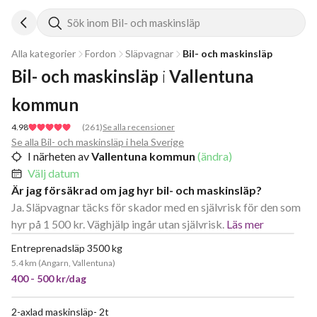
Sök inom Bil- och maskinsläp
Alla kategorier
Fordon
Släpvagnar
Bil- och maskinsläp
Bil- och maskinsläp
i
Vallentuna 
kommun
4.98
(
261
)
Se alla recensioner
Se alla Bil- och maskinsläp i hela Sverige
I närheten av
Vallentuna kommun
(ändra)
Välj datum
Är jag försäkrad om jag hyr bil- och maskinsläp?
Ja. Släpvagnar täcks för skador med en självrisk för den som
hyr på 1 500 kr. Väghjälp ingår utan självrisk.
Läs mer
Entreprenadsläp 3500 kg
5.4 km
(
Angarn, Vallentuna
)
400 - 500 kr/dag
2-axlad maskinsläp- 2t