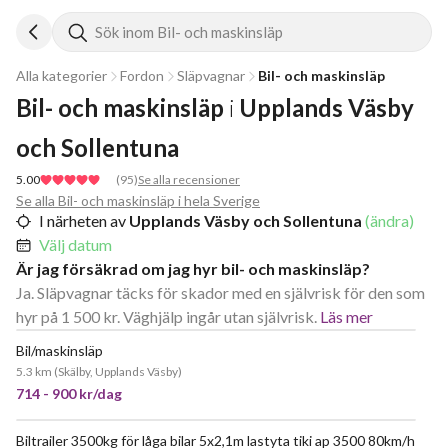
Sök inom Bil- och maskinsläp
Alla kategorier
Fordon
Släpvagnar
Bil- och maskinsläp
Bil- och maskinsläp
i
Upplands Väsby 
och Sollentuna
5.00
(
95
)
Se alla recensioner
Se alla Bil- och maskinsläp i hela Sverige
I närheten av
Upplands Väsby och Sollentuna
(ändra)
Välj datum
Är jag försäkrad om jag hyr bil- och maskinsläp?
Ja. Släpvagnar täcks för skador med en självrisk för den som
hyr på 1 500 kr. Väghjälp ingår utan självrisk.
Läs mer
Bil/maskinsläp
POPULÄR
5.3 km
(
Skälby, Upplands Väsby
)
714 - 900 kr/dag
Biltrailer 3500kg för låga bilar 5x2,1m lastyta tiki ap 3500 80km/h