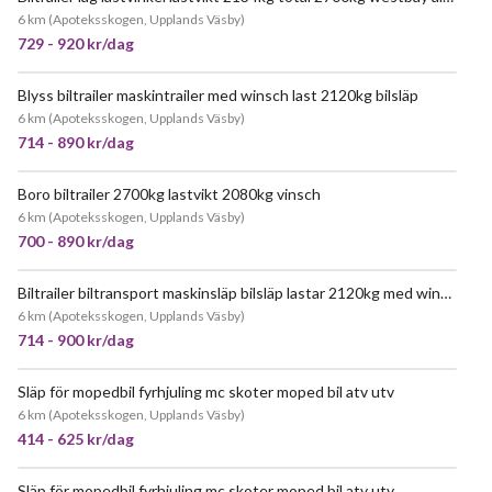
6 km
(
Apoteksskogen, Upplands Väsby
)
729 - 920 kr/dag
Blyss biltrailer maskintrailer med winsch last 2120kg bilsläp
6 km
(
Apoteksskogen, Upplands Väsby
)
714 - 890 kr/dag
Boro biltrailer 2700kg lastvikt 2080kg vinsch
JÄTTEPOPULÄR
6 km
(
Apoteksskogen, Upplands Väsby
)
700 - 890 kr/dag
Biltrailer biltransport maskinsläp bilsläp lastar 2120kg med winsch 2700kg totalvikt
JÄTTEPOPULÄR
6 km
(
Apoteksskogen, Upplands Väsby
)
714 - 900 kr/dag
Släp för mopedbil fyrhjuling mc skoter moped bil atv utv
JÄTTEPOPULÄR
6 km
(
Apoteksskogen, Upplands Väsby
)
414 - 625 kr/dag
Släp för mopedbil fyrhjuling mc skoter moped bil atv utv
JÄTTEPOPULÄR