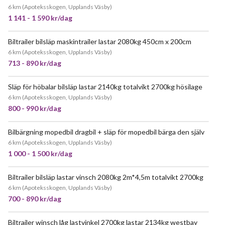
6 km
(
Apoteksskogen, Upplands Väsby
)
1 141 - 1 590 kr/dag
Biltrailer bilsläp maskintrailer lastar 2080kg 450cm x 200cm
POPULÄR
6 km
(
Apoteksskogen, Upplands Väsby
)
713 - 890 kr/dag
Släp för höbalar bilsläp lastar 2140kg totalvikt 2700kg hösilage
POPULÄR
6 km
(
Apoteksskogen, Upplands Väsby
)
800 - 990 kr/dag
Bilbärgning mopedbil dragbil + släp för mopedbil bärga den själv
6 km
(
Apoteksskogen, Upplands Väsby
)
1 000 - 1 500 kr/dag
Biltrailer bilsläp lastar vinsch 2080kg 2m*4,5m totalvikt 2700kg
POPULÄR
6 km
(
Apoteksskogen, Upplands Väsby
)
700 - 890 kr/dag
Biltrailer winsch låg lastvinkel 2700kg lastar 2134kg westbay
JÄTTEPOPULÄR