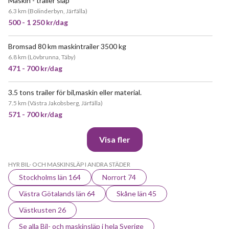
Maskin - trailer släp
6.3 km
(
Bolinderbyn, Järfälla
)
500 - 1 250 kr/dag
Bromsad 80 km maskintrailer 3500 kg
6.8 km
(
Lövbrunna, Täby
)
471 - 700 kr/dag
3.5 tons trailer för bil,maskin eller material.
JÄTTEPOPULÄR
7.5 km
(
Västra Jakobsberg, Järfälla
)
571 - 700 kr/dag
Visa fler
HYR BIL- OCH MASKINSLÄP I ANDRA STÄDER
Stockholms län 164
Norrort 74
Västra Götalands län 64
Skåne län 45
Västkusten 26
Se alla Bil- och maskinsläp i hela Sverige