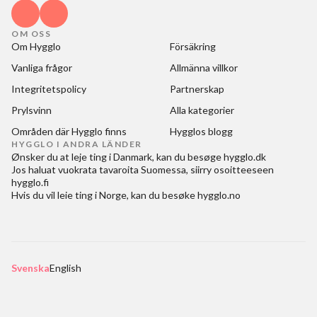
OM OSS
Om Hygglo
Försäkring
Vanliga frågor
Allmänna villkor
Integritetspolicy
Partnerskap
Prylsvinn
Alla kategorier
Områden där Hygglo finns
Hygglos blogg
HYGGLO I ANDRA LÄNDER
Ønsker du at
leje ting i Danmark
, kan du besøge
hygglo.dk
Jos haluat
vuokrata tavaroita Suomessa
, siirry osoitteeseen
hygglo.fi
Hvis du vil
leie ting i Norge
, kan du besøke
hygglo.no
Svenska
English