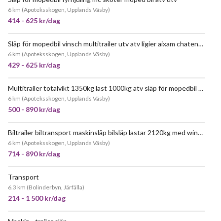
6 km
(
Apoteksskogen, Upplands Väsby
)
414 - 625 kr/dag
Släp för mopedbil vinsch multitrailer utv atv ligier aixam chatenet 750kg b körkort öppet släp flaksläp
JÄTTEPOPULÄR
6 km
(
Apoteksskogen, Upplands Väsby
)
429 - 625 kr/dag
Multitrailer totalvikt 1350kg last 1000kg atv släp för mopedbil utv
6 km
(
Apoteksskogen, Upplands Väsby
)
500 - 890 kr/dag
Biltrailer biltransport maskinsläp bilsläp lastar 2120kg med winsch 2700kg totalvikt
JÄTTEPOPULÄR
6 km
(
Apoteksskogen, Upplands Väsby
)
714 - 890 kr/dag
Transport
NY!
6.3 km
(
Bolinderbyn, Järfälla
)
214 - 1 500 kr/dag