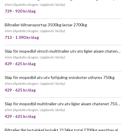
6 km
(
Apoteksskogen, Upplands Väsby
)
729 - 920 kr/dag
Biltrailer biltransportsp 3500kg lastar 2700kg
6 km
(
Apoteksskogen, Upplands Väsby
)
713 - 1 390 kr/dag
Släp för mopedbil vinsch multitrailer utv atv ligier aixam chatenet 750kg b körkort öppet släp flaksläp
JÄTTEPOPULÄR
6 km
(
Apoteksskogen, Upplands Väsby
)
429 - 625 kr/dag
Släp för mopedbil atv utv fyrhjuling snöskoter uthyres 750kg
6 km
(
Apoteksskogen, Upplands Väsby
)
429 - 625 kr/dag
Släp för mopedbil multitrailer utv atv ligier aixam chatenet 750kg b körkort öppet släp flaksläp
6 km
(
Apoteksskogen, Upplands Väsby
)
429 - 625 kr/dag
Biltrailer låg lastvinkel lastvikt 2134kg total 2700kg westbay alfa maskin proffssläp
JÄTTEPOPULÄR