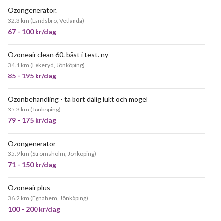
Ozongenerator.
32.3 km
(
Landsbro, Vetlanda
)
67 - 100 kr/dag
Ozoneair clean 60. bäst i test. ny
JÄTTEPOPULÄR
34.1 km
(
Lekeryd, Jönköping
)
85 - 195 kr/dag
Ozonbehandling - ta bort dålig lukt och mögel
JÄTTEPOPULÄR
35.3 km
(
Jönköping
)
79 - 175 kr/dag
Ozongenerator
JÄTTEPOPULÄR
35.9 km
(
Strömsholm, Jönköping
)
71 - 150 kr/dag
Ozoneair plus
POPULÄR
36.2 km
(
Egnahem, Jönköping
)
100 - 200 kr/dag