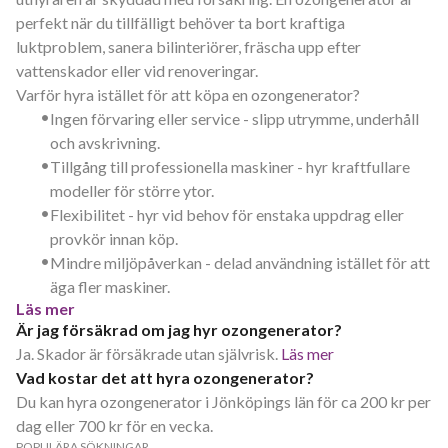
perfekt när du tillfälligt behöver ta bort kraftiga
luktproblem, sanera bilinteriörer, fräscha upp efter
vattenskador eller vid renoveringar.
Varför hyra istället för att köpa en ozongenerator?
•
Ingen förvaring eller service - slipp utrymme, underhåll
och avskrivning.
•
Tillgång till professionella maskiner - hyr kraftfullare
modeller för större ytor.
•
Flexibilitet - hyr vid behov för enstaka uppdrag eller
provkör innan köp.
•
Mindre miljöpåverkan - delad användning istället för att
äga fler maskiner.
Läs mer
Är jag försäkrad om jag hyr ozongenerator?
Ja. Skador är försäkrade utan självrisk.
Läs mer
Vad kostar det att hyra ozongenerator?
Du kan hyra ozongenerator i Jönköpings län för ca 200 kr per
dag eller 700 kr för en vecka.
POPULÄRA SÖKNINGAR