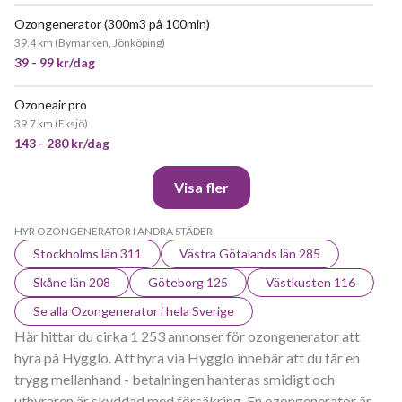
Ozongenerator (300m3 på 100min)
JÄTTEPOPULÄR
39.4 km
(
Bymarken, Jönköping
)
39 - 99 kr/dag
Ozoneair pro
JÄTTEPOPULÄR
39.7 km
(
Eksjö
)
143 - 280 kr/dag
Visa fler
HYR OZONGENERATOR I ANDRA STÄDER
Stockholms län 311
Västra Götalands län 285
Skåne län 208
Göteborg 125
Västkusten 116
Se alla Ozongenerator i hela Sverige
Här hittar du cirka 1 253 annonser för ozongenerator att
hyra på Hygglo. Att hyra via Hygglo innebär att du får en
trygg mellanhand - betalningen hanteras smidigt och
uthyraren är skyddad med försäkring. En ozongenerator är