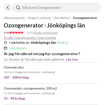
Sök inom Ozongenerator
Alla kategorier
Bygg & verktyg
Ventilation
Ozongenerator
Ozongenerator
i
Jönköpings län
4.99
(
272
)
Se alla recensioner
Se alla Ozongenerator i hela Sverige
I närheten av
Jönköpings län
(ändra)
Välj datum
Är jag försäkrad om jag hyr ozongenerator?
Ja. Skador är försäkrade utan självrisk.
Läs mer
Ozoneair plus
14.2 km
(
Vaggeryds kommun, Jönköping
)
107 - 200 kr/dag
Ozonmaskin, ozongenerator, 300 m2
17.9 km
(
Vaggeryds kommun, Jönköping
)
71 - 99 kr/dag