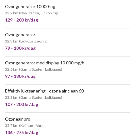
Ozongenerator 10000-og
JÄTTEPOPULÄR
32.2 km
(
Nya Staden, Lidköping
)
129 - 200 kr/dag
Ozongenerator
POPULÄR
32.3 km
(
Lidköping norra
)
79 - 180 kr/dag
Ozongenerator med display 10 000 mg/h
POPULÄR
32.6 km
(
Gamla Staden, Lidköping
)
97 - 180 kr/dag
Effektiv luktsanering - ozone air clean 60
33.3 km
(
Gamla Staden, Lidköping
)
107 - 200 kr/dag
Ozoneair pro
JÄTTEPOPULÄR
35.7 km
(
Kvänum, Vara
)
136 - 275 kr/dag