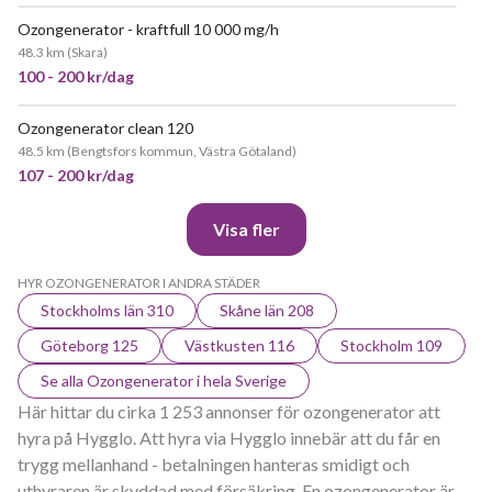
Ozongenerator - kraftfull 10 000 mg/h
POPULÄR
48.3 km
(
Skara
)
100 - 200 kr/dag
Ozongenerator clean 120
48.5 km
(
Bengtsfors kommun, Västra Götaland
)
107 - 200 kr/dag
Visa fler
HYR OZONGENERATOR I ANDRA STÄDER
Stockholms län 310
Skåne län 208
Göteborg 125
Västkusten 116
Stockholm 109
Se alla Ozongenerator i hela Sverige
Här hittar du cirka 1 253 annonser för ozongenerator att
hyra på Hygglo. Att hyra via Hygglo innebär att du får en
trygg mellanhand - betalningen hanteras smidigt och
uthyraren är skyddad med försäkring. En ozongenerator är