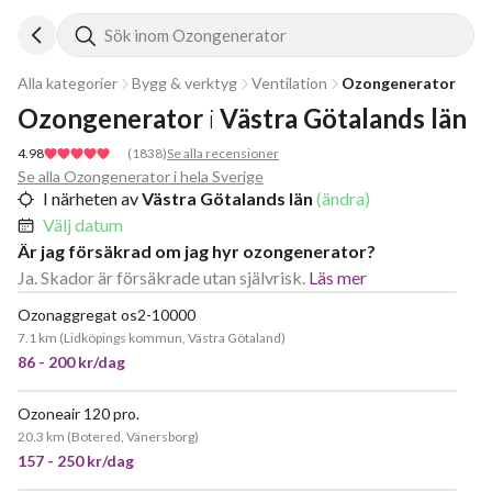
Sök inom Ozongenerator
Alla kategorier
Bygg & verktyg
Ventilation
Ozongenerator
Ozongenerator
i
Västra Götalands län
4.98
(
1838
)
Se alla recensioner
Se alla Ozongenerator i hela Sverige
I närheten av
Västra Götalands län
(ändra)
Välj datum
Är jag försäkrad om jag hyr ozongenerator?
Ja. Skador är försäkrade utan självrisk.
Läs mer
Ozonaggregat os2-10000
7.1 km
(
Lidköpings kommun, Västra Götaland
)
86 - 200 kr/dag
Ozoneair 120 pro.
JÄTTEPOPULÄR
20.3 km
(
Botered, Vänersborg
)
157 - 250 kr/dag