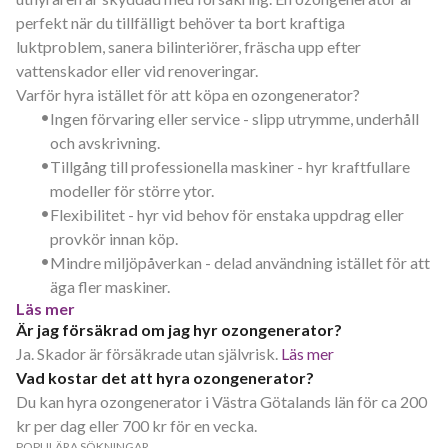
perfekt när du tillfälligt behöver ta bort kraftiga
luktproblem, sanera bilinteriörer, fräscha upp efter
vattenskador eller vid renoveringar.
Varför hyra istället för att köpa en ozongenerator?
•
Ingen förvaring eller service - slipp utrymme, underhåll
och avskrivning.
•
Tillgång till professionella maskiner - hyr kraftfullare
modeller för större ytor.
•
Flexibilitet - hyr vid behov för enstaka uppdrag eller
provkör innan köp.
•
Mindre miljöpåverkan - delad användning istället för att
äga fler maskiner.
Läs mer
Är jag försäkrad om jag hyr ozongenerator?
Ja. Skador är försäkrade utan självrisk.
Läs mer
Vad kostar det att hyra ozongenerator?
Du kan hyra ozongenerator i Västra Götalands län för ca 200
kr per dag eller 700 kr för en vecka.
POPULÄRA SÖKNINGAR