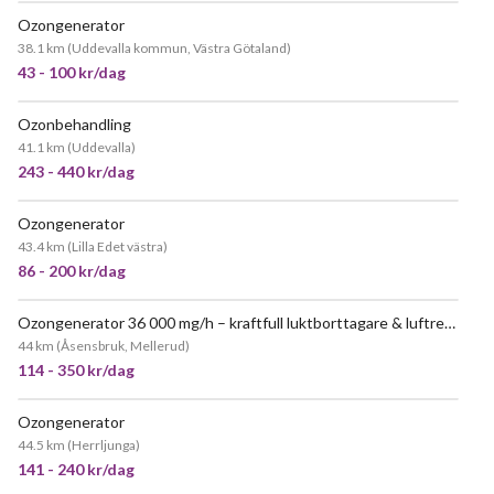
Ozongenerator
POPULÄR
38.1 km
(
Uddevalla kommun, Västra Götaland
)
43 - 100 kr/dag
Ozonbehandling
41.1 km
(
Uddevalla
)
243 - 440 kr/dag
Ozongenerator
JÄTTEPOPULÄR
43.4 km
(
Lilla Edet västra
)
86 - 200 kr/dag
Ozongenerator 36 000 mg/h – kraftfull luktborttagare & luftrenare ✨
JÄTTEPOPULÄR
44 km
(
Åsensbruk, Mellerud
)
114 - 350 kr/dag
Ozongenerator
POPULÄR
44.5 km
(
Herrljunga
)
141 - 240 kr/dag