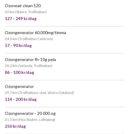
Ozoneair clean 120
POPULÄR
23 km
(
Stavre, Trollhättan
)
127 - 249 kr/dag
Ozongenerator 60.000mg/timma
JÄTTEPOPULÄR
24.3 km
(
Trollhättan Centrum
)
57 - 90 kr/dag
Ozongenerator fh-10g pela
JÄTTEPOPULÄR
28.2 km
(
Velanda, Trollhättan
)
86 - 100 kr/dag
Ozongenerator
29.7 km
(
Trollhättans stad, Västra Götaland
)
114 - 200 kr/dag
Ozongenerator - 20 000 og
31.5 km
(
Nya Staden, Lidköping
)
250 kr/dag