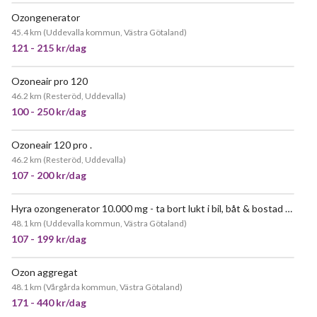
Ozongenerator
POPULÄR
45.4 km
(
Uddevalla kommun, Västra Götaland
)
121 - 215 kr/dag
Ozoneair pro 120
JÄTTEPOPULÄR
46.2 km
(
Resteröd, Uddevalla
)
100 - 250 kr/dag
Ozoneair 120 pro .
JÄTTEPOPULÄR
46.2 km
(
Resteröd, Uddevalla
)
107 - 200 kr/dag
Hyra ozongenerator 10.000 mg - ta bort lukt i bil, båt & bostad (orust/uddevalla/tjörn)
JÄTTEPOPULÄR
48.1 km
(
Uddevalla kommun, Västra Götaland
)
107 - 199 kr/dag
Ozon aggregat
JÄTTEPOPULÄR
48.1 km
(
Vårgårda kommun, Västra Götaland
)
171 - 440 kr/dag