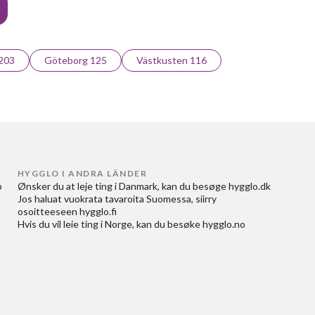
 203
Göteborg 125
Västkusten 116
HYGGLO I ANDRA LÄNDER
 
Ønsker du at
leje ting i Danmark
, kan du besøge
hygglo.dk
Jos haluat
vuokrata tavaroita Suomessa
, siirry
osoitteeseen
hygglo.fi
Hvis du vil
leie ting i Norge
, kan du besøke
hygglo.no