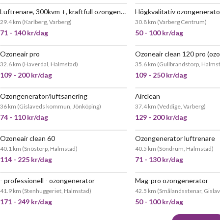
Luftrenare, 300kvm +, kraftfull ozongenorator
Högkvalitativ ozongenerato
JÄTTEPOPULÄR
JÄTT
29.4 km
(
Karlberg, Varberg
)
30.8 km
(
Varberg Centrum
)
71 - 140 kr/dag
50 - 100 kr/dag
Ozoneair pro
Ozoneair clean 120 pro (oz
JÄTTEPOPULÄR
JÄTT
32.6 km
(
Haverdal, Halmstad
)
35.6 km
(
Gullbrandstorp, Halms
109 - 200 kr/dag
109 - 250 kr/dag
Ozongenerator/luftsanering
Airclean
POPULÄR
JÄTT
36 km
(
Gislaveds kommun, Jönköping
)
37.4 km
(
Veddige, Varberg
)
74 - 110 kr/dag
129 - 200 kr/dag
Ozoneair clean 60
Ozongenerator luftrenare
JÄTTEPOPULÄR
JÄTT
40.1 km
(
Snöstorp, Halmstad
)
40.5 km
(
Söndrum, Halmstad
)
114 - 225 kr/dag
71 - 130 kr/dag
- professionell - ozongenerator
Mag-pro ozongenerator
JÄTTEPOPULÄR
41.9 km
(
Stenhuggeriet, Halmstad
)
42.5 km
(
Smålandsstenar, Gisla
171 - 249 kr/dag
50 - 100 kr/dag