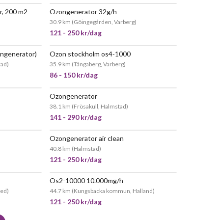
r, 200 m2
Ozongenerator 32g/h
EPOPULÄR
POPULÄR
30.9 km
(
Göingegården, Varberg
)
121 - 250 kr/dag
ongenerator)
Ozon stockholm os4-1000
EPOPULÄR
tad
)
35.9 km
(
Tångaberg, Varberg
)
86 - 150 kr/dag
Ozongenerator
EPOPULÄR
POPULÄR
38.1 km
(
Frösakull, Halmstad
)
141 - 290 kr/dag
Ozongenerator air clean
EPOPULÄR
POPULÄR
40.8 km
(
Halmstad
)
121 - 250 kr/dag
Os2-10000 10.000mg/h
POPULÄR
POPULÄR
ved
)
44.7 km
(
Kungsbacka kommun, Halland
)
121 - 250 kr/dag