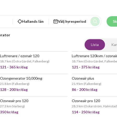
Hallands län
Välj hyresperiod
Sk
rator
Lista
Kar
Luftrenare / ozonair 120
Luftrenare 120kvm / ozonai
JÄTTEPOPULÄR
JÄTT
18.7 km
(
Östra Gärdet, Falkenberg
)
18.7 km
(
Östra Gärdet, Falkenb
121 - 365 kr/dag
121 - 375 kr/dag
Ozongenerator 10,000mg
Ozoneair plus
JÄTTEPOPULÄR
21.8 km
(
Falkenberg
)
21.9 km
(
Falkenberg
)
128 - 200 kr/dag
86 - 200 kr/dag
Ozoneair pro 120
Ozoneair pro 120
JÄTTEPOPULÄR
27.3 km
(
Varberg
)
28.3 km
(
Oskarström, Halmstad
350 kr/dag
114 - 250 kr/dag