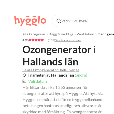
Alla kategorier
Bygg & verktyg
Ventilation
Ozongene
4.98
(
362
)
Se alla recensioner
Ozongenerator
i
Hallands län
Se alla Ozongenerator i hela Sverige
I närheten av
Hallands län
(ändra)
Välj datum
Här hittar du cirka 1 253 annonser för
ozongenerator att hyra på Hygglo. Att hyra via
Hygglo innebär att du får en trygg mellanhand -
betalningen hanteras smidigt och uthyraren är
skyddad med försäkring. En ozongenerator är