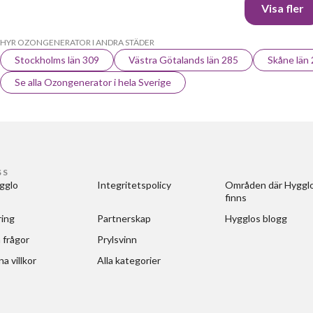
Visa fler
HYR OZONGENERATOR I ANDRA STÄDER
Stockholms län 309
Västra Götalands län 285
Skåne län
Se alla Ozongenerator i hela Sverige
SS
gglo
Integritetspolicy
Områden där Hygglo
finns
ring
Partnerskap
Hygglos blogg
 frågor
Prylsvinn
a villkor
Alla kategorier