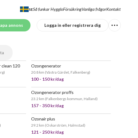
Så funkar Hygglo
Försäkring
Vanliga frågor
Kontakt
SE
apa annons
Logga in eller registrera dig
ta
r clean 120
Ozongenerator
EPOPULÄR
POPULÄR
erg
)
20.8 km
(
Västra Gärdet, Falkenberg
)
100 - 150 kr/dag
Ozongenerator proffs
POPULÄR
JÄTTEPOPULÄR
23.2 km
(
Falkenbergs kommun, Halland
)
157 - 350 kr/dag
Ozonair plus
POPULÄR
JÄTTEPOPULÄR
)
29.2 km
(
Oskarström, Halmstad
)
121 - 250 kr/dag