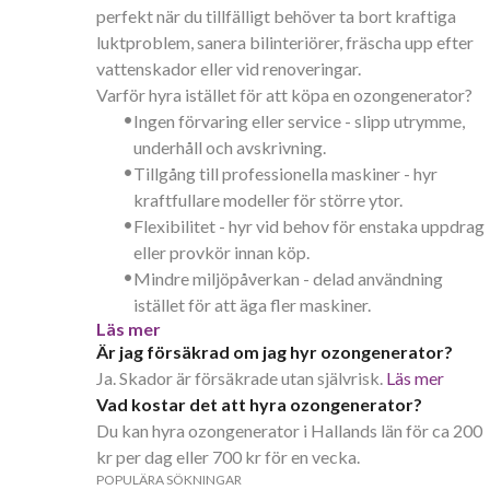
perfekt när du tillfälligt behöver ta bort kraftiga
luktproblem, sanera bilinteriörer, fräscha upp efter
vattenskador eller vid renoveringar.
Varför hyra istället för att köpa en ozongenerator?
•
Ingen förvaring eller service - slipp utrymme,
underhåll och avskrivning.
•
Tillgång till professionella maskiner - hyr
kraftfullare modeller för större ytor.
•
Flexibilitet - hyr vid behov för enstaka uppdrag
eller provkör innan köp.
•
Mindre miljöpåverkan - delad användning
istället för att äga fler maskiner.
Läs mer
Är jag försäkrad om jag hyr ozongenerator?
Ja. Skador är försäkrade utan självrisk.
Läs mer
Vad kostar det att hyra ozongenerator?
Du kan hyra ozongenerator i Hallands län för ca 200
kr per dag eller 700 kr för en vecka.
POPULÄRA SÖKNINGAR