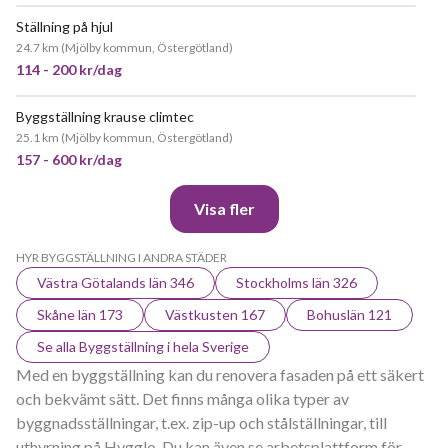
Ställning på hjul
24.7 km
(
Mjölby kommun, Östergötland
)
114 - 200 kr/dag
Byggställning krause climtec
JÄTTEPOPULÄR
25.1 km
(
Mjölby kommun, Östergötland
)
157 - 600 kr/dag
Visa fler
HYR BYGGSTÄLLNING I ANDRA STÄDER
Västra Götalands län 346
Stockholms län 326
Skåne län 173
Västkusten 167
Bohuslän 121
Se alla Byggställning i hela Sverige
Med en byggställning kan du renovera fasaden på ett säkert
och bekvämt sätt. Det finns många olika typer av
byggnadsställningar, t.ex. zip-up och stålställningar, till
uthyrning på Hygglo. Du kan även se arbetsplattform för