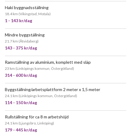
Haki byggnadsställning
POPULÄR
18.4 km
(
Vikingstad, Motala
)
1 - 143 kr/dag
Mindre byggställning
POPULÄR
21.7 km
(
Åtvidaberg
)
143 - 375 kr/dag
Ramställning av aluminium, komplett med släp
23 km
(
Linköpings kommun, Östergötland
)
314 - 600 kr/dag
Byggställning/arbetsplattform 2 meter x 1,5 meter
POPULÄR
24.1 km
(
Linköpings kommun, Östergötland
)
114 - 150 kr/dag
Rullställning för ca 8 m arbetshöjd
JÄTTEPOPULÄR
24.1 km
(
Ljungsbro, Linköping
)
179 - 445 kr/dag