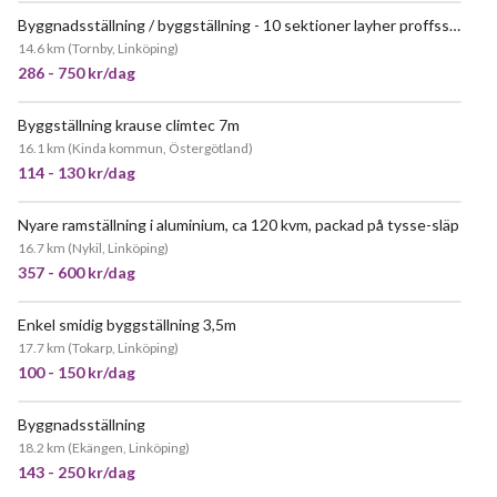
Byggnadsställning / byggställning - 10 sektioner layher proffsställning
JÄTTEPOPULÄR
14.6 km
(
Tornby, Linköping
)
286 - 750 kr/dag
Byggställning krause climtec 7m
JÄTTEPOPULÄR
16.1 km
(
Kinda kommun, Östergötland
)
114 - 130 kr/dag
Nyare ramställning i aluminium, ca 120 kvm, packad på tysse-släp
POPULÄR
16.7 km
(
Nykil, Linköping
)
357 - 600 kr/dag
Enkel smidig byggställning 3,5m
JÄTTEPOPULÄR
17.7 km
(
Tokarp, Linköping
)
100 - 150 kr/dag
Byggnadsställning
18.2 km
(
Ekängen, Linköping
)
143 - 250 kr/dag