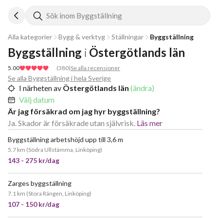
Sök inom Byggställning
Alla kategorier
Bygg & verktyg
Ställningar
Byggställning
Byggställning
i
Östergötlands län
5.00
(
380
)
Se alla recensioner
Se alla Byggställning i hela Sverige
I närheten av
Östergötlands län
(ändra)
Välj datum
Är jag försäkrad om jag hyr byggställning?
Ja. Skador är försäkrade utan självrisk.
Läs mer
Byggställning arbetshöjd upp till 3,6 m
NY!
5.7 km
(
Södra Ullstämma, Linköping
)
143 - 275 kr/dag
Zarges byggställning
JÄTTEPOPULÄR
7.1 km
(
Stora Rängen, Linköping
)
107 - 150 kr/dag