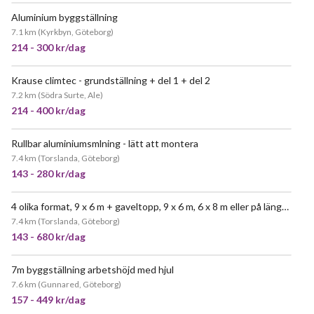
Aluminium byggställning
POPULÄR
7.1 km
(
Kyrkbyn, Göteborg
)
214 - 300 kr/dag
Krause climtec - grundställning + del 1 + del 2
POPULÄR
7.2 km
(
Södra Surte, Ale
)
214 - 400 kr/dag
Rullbar aluminiumsmlning - lätt att montera
JÄTTEPOPULÄR
7.4 km
(
Torslanda, Göteborg
)
143 - 280 kr/dag
4 olika format, 9 x 6 m + gaveltopp, 9 x 6 m, 6 x 8 m eller på längden 15 x 4 m.
7.4 km
(
Torslanda, Göteborg
)
143 - 680 kr/dag
7m byggställning arbetshöjd med hjul
JÄTTEPOPULÄR
7.6 km
(
Gunnared, Göteborg
)
157 - 449 kr/dag