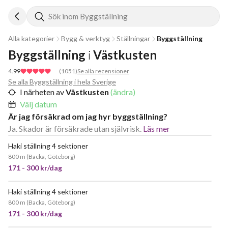
Sök inom Byggställning
Alla kategorier
Bygg & verktyg
Ställningar
Byggställning
Byggställning
i
Västkusten
4.99
(
1051
)
Se alla recensioner
Se alla Byggställning i hela Sverige
I närheten av
Västkusten
(ändra)
Välj datum
Är jag försäkrad om jag hyr byggställning?
Ja. Skador är försäkrade utan självrisk.
Läs mer
Haki ställning 4 sektioner
JÄTTEPOPULÄR
800 m
(
Backa, Göteborg
)
171 - 300 kr/dag
Haki ställning 4 sektioner
JÄTTEPOPULÄR
800 m
(
Backa, Göteborg
)
171 - 300 kr/dag