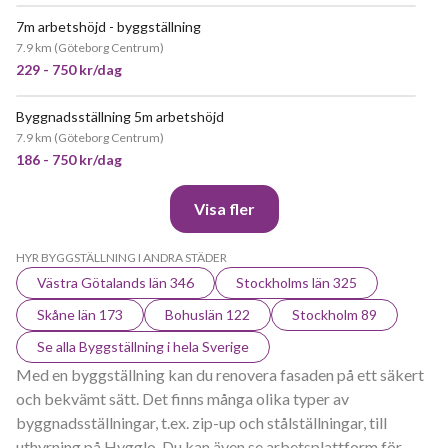
7m arbetshöjd - byggställning
JÄTTEPOPULÄR
7.9 km
(
Göteborg Centrum
)
229 - 750 kr/dag
Byggnadsställning 5m arbetshöjd
JÄTTEPOPULÄR
7.9 km
(
Göteborg Centrum
)
186 - 750 kr/dag
Visa fler
HYR BYGGSTÄLLNING I ANDRA STÄDER
Västra Götalands län 346
Stockholms län 325
Skåne län 173
Bohuslän 122
Stockholm 89
Se alla Byggställning i hela Sverige
Med en byggställning kan du renovera fasaden på ett säkert
och bekvämt sätt. Det finns många olika typer av
byggnadsställningar, t.ex. zip-up och stålställningar, till
uthyrning på Hygglo. Du kan även se arbetsplattform för