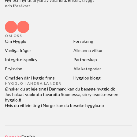
Hyr och hyr ut prylar av varandra. Enkelt, tryggt
och försäkrat.
OM OSS
Om Hygglo
Försäkring
Vanliga frågor
Allmänna villkor
Integritetspolicy
Partnerskap
Prylsvinn
Alla kategorier
Områden där Hygglo finns
Hygglos blogg
HYGGLO I ANDRA LÄNDER
Ønsker du at
leje ting i Danmark
, kan du besøge
hygglo.dk
Jos haluat
vuokrata tavaroita Suomessa
, siirry osoitteeseen
hygglo.fi
Hvis du vil
leie ting i Norge
, kan du besøke
hygglo.no
Svenska
English