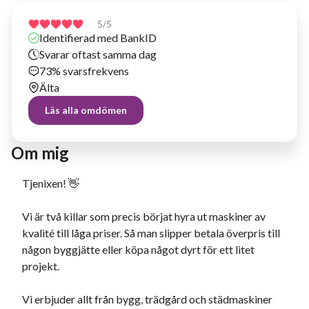
5
/5
Identifierad med BankID
Svarar oftast samma dag
73% svarsfrekvens
Älta
Läs alla omdömen
Om mig
Tjenixen! 👋
Vi är två killar som precis börjat hyra ut maskiner av
kvalité till låga priser. Så man slipper betala överpris till
någon byggjätte eller köpa något dyrt för ett litet
projekt.
Vi erbjuder allt från bygg, trädgård och städmaskiner