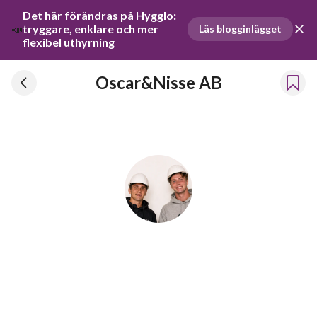
Det här förändras på Hygglo: 
📣
tryggare, enklare och mer 
Läs blogginlägget
flexibel uthyrning
Oscar&Nisse AB
Oscar&Nisse AB
Har hyrt ut prylar sedan 2026