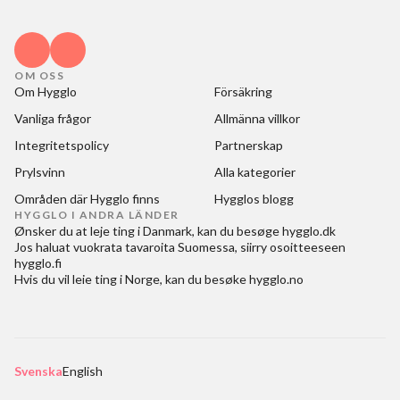
OM OSS
Om Hygglo
Försäkring
Vanliga frågor
Allmänna villkor
Integritetspolicy
Partnerskap
Prylsvinn
Alla kategorier
Områden där Hygglo finns
Hygglos blogg
HYGGLO I ANDRA LÄNDER
Ønsker du at
leje ting i Danmark
, kan du besøge
hygglo.dk
Jos haluat
vuokrata tavaroita Suomessa
, siirry osoitteeseen
hygglo.fi
Hvis du vil
leie ting i Norge
, kan du besøke
hygglo.no
Svenska
English