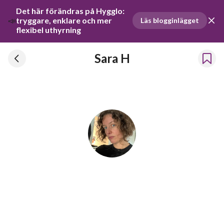
Det här förändras på Hygglo: 
📣
tryggare, enklare och mer 
Läs blogginlägget
flexibel uthyrning
Sara H
Sara H
Har hyrt ut prylar sedan 2024