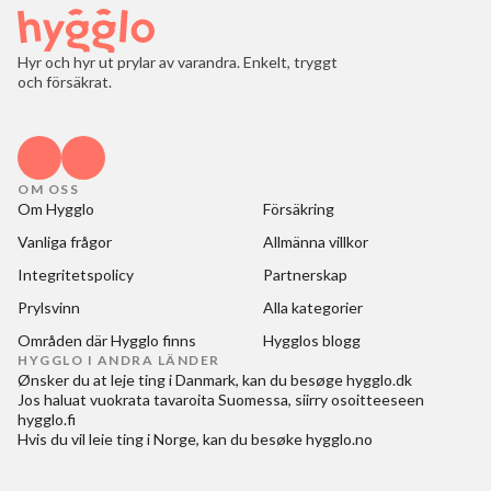
Hyr och hyr ut prylar av varandra. Enkelt, tryggt
och försäkrat.
OM OSS
Om Hygglo
Försäkring
Vanliga frågor
Allmänna villkor
Integritetspolicy
Partnerskap
Prylsvinn
Alla kategorier
Områden där Hygglo finns
Hygglos blogg
HYGGLO I ANDRA LÄNDER
Ønsker du at
leje ting i Danmark
, kan du besøge
hygglo.dk
Jos haluat
vuokrata tavaroita Suomessa
, siirry osoitteeseen
hygglo.fi
Hvis du vil
leie ting i Norge
, kan du besøke
hygglo.no