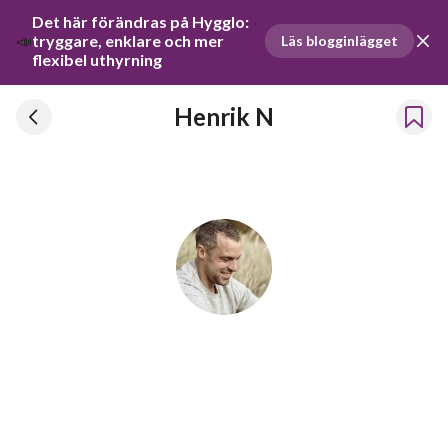
Det här förändras på Hygglo: 
📣
tryggare, enklare och mer 
Läs blogginlägget
flexibel uthyrning
Henrik N
Henrik N
Har hyrt ut prylar sedan 2021