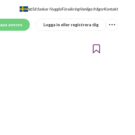
Så funkar Hygglo
Försäkring
Vanliga frågor
Kontakt
SE
apa annons
Logga in eller registrera dig