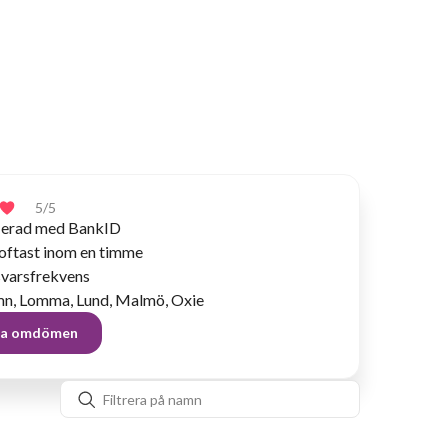
5
/5
fierad med BankID
 oftast inom en timme
varsfrekvens
n, Lomma, Lund, Malmö, Oxie
lla omdömen