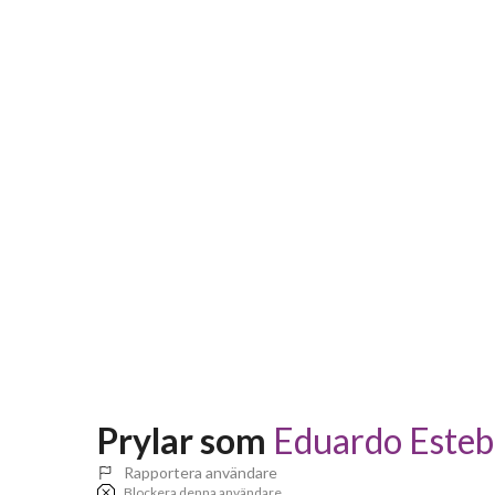
Prylar som 
Eduardo Esteb
Rapportera användare
Blockera denna användare