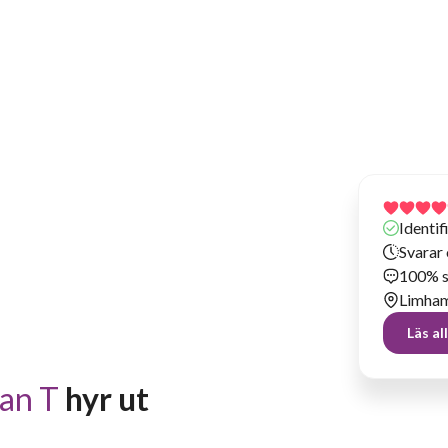
Har hyrt ut prylar sedan 2020
Identi
Svarar
100% s
Limham
Läs a
an T
 hyr ut