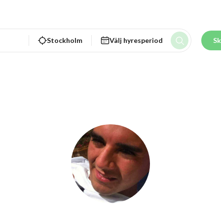
Stockholm
Välj hyresperiod
Sk
Eduardo Esteban T