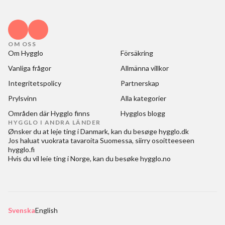
OM OSS
Om Hygglo
Försäkring
Vanliga frågor
Allmänna villkor
Integritetspolicy
Partnerskap
Prylsvinn
Alla kategorier
Områden där Hygglo finns
Hygglos blogg
HYGGLO I ANDRA LÄNDER
Ønsker du at
leje ting i Danmark
, kan du besøge
hygglo.dk
Jos haluat
vuokrata tavaroita Suomessa
, siirry osoitteeseen
hygglo.fi
Hvis du vil
leie ting i Norge
, kan du besøke
hygglo.no
Svenska
English