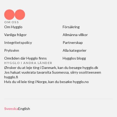
OM OSS
Om Hygglo
Försäkring
Vanliga frågor
Allmänna villkor
Integritetspolicy
Partnerskap
Prylsvinn
Alla kategorier
Områden där Hygglo finns
Hygglos blogg
HYGGLO I ANDRA LÄNDER
Ønsker du at
leje ting i Danmark
, kan du besøge
hygglo.dk
Jos haluat
vuokrata tavaroita Suomessa
, siirry osoitteeseen
hygglo.fi
Hvis du vil
leie ting i Norge
, kan du besøke
hygglo.no
Svenska
English