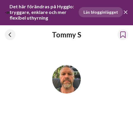
Det här förändras på Hygglo: 
📣
tryggare, enklare och mer 
Läs blogginlägget
flexibel uthyrning
Tommy S
Tommy S
Har hyrt ut prylar sedan 2024