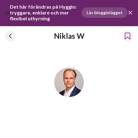
Det här förändras på Hygglo: 
📣
tryggare, enklare och mer 
Läs blogginlägget
flexibel uthyrning
Niklas W
Niklas W
Har hyrt ut prylar sedan 2023