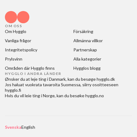
OM OSS
Om Hygglo
Försäkring
Vanliga frågor
Allmänna villkor
Integritetspolicy
Partnerskap
Prylsvinn
Alla kategorier
Områden där Hygglo finns
Hygglos blogg
HYGGLO I ANDRA LÄNDER
Ønsker du at
leje ting i Danmark
, kan du besøge
hygglo.dk
Jos haluat
vuokrata tavaroita Suomessa
, siirry osoitteeseen
hygglo.fi
Hvis du vil
leie ting i Norge
, kan du besøke
hygglo.no
Svenska
English