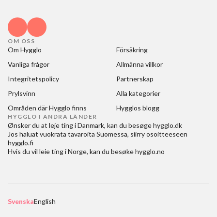
OM OSS
Om Hygglo
Försäkring
Vanliga frågor
Allmänna villkor
Integritetspolicy
Partnerskap
Prylsvinn
Alla kategorier
Områden där Hygglo finns
Hygglos blogg
HYGGLO I ANDRA LÄNDER
Ønsker du at
leje ting i Danmark
, kan du besøge
hygglo.dk
Jos haluat
vuokrata tavaroita Suomessa
, siirry osoitteeseen
hygglo.fi
Hvis du vil
leie ting i Norge
, kan du besøke
hygglo.no
Svenska
English