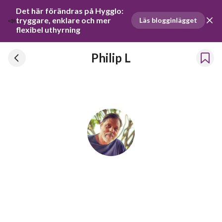
Det här förändras på Hygglo: 
📣
tryggare, enklare och mer 
Läs blogginlägget
flexibel uthyrning
Philip L
Philip L
Har hyrt ut prylar sedan 2020