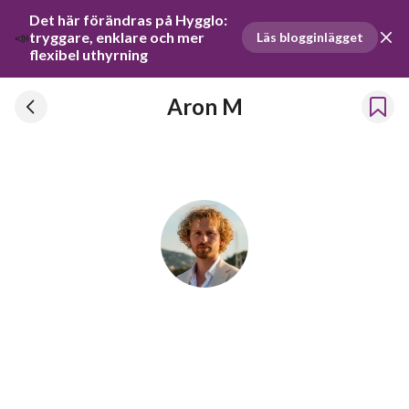
Det här förändras på Hygglo: 
📣
tryggare, enklare och mer 
Läs blogginlägget
flexibel uthyrning
Aron M
Aron M
Har hyrt ut prylar sedan 2023