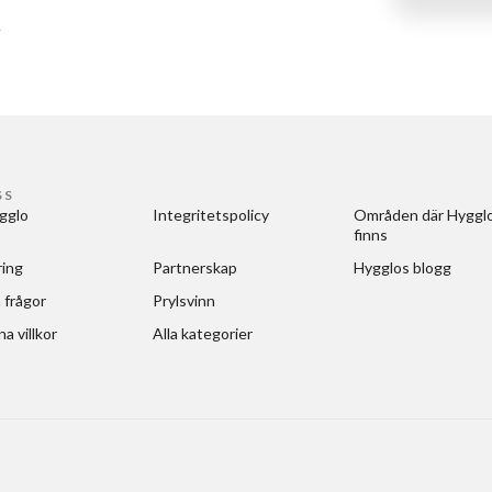
t
SS
gglo
Integritetspolicy
Områden där Hygglo
finns
ring
Partnerskap
Hygglos blogg
 frågor
Prylsvinn
a villkor
Alla kategorier