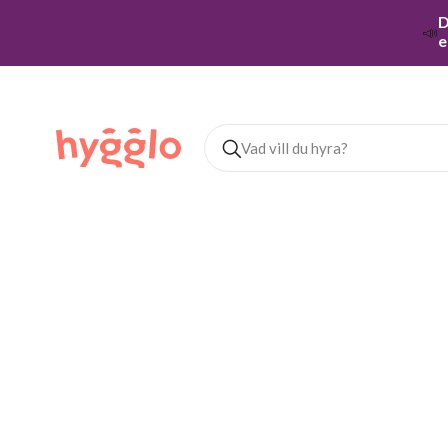
D
📣
e