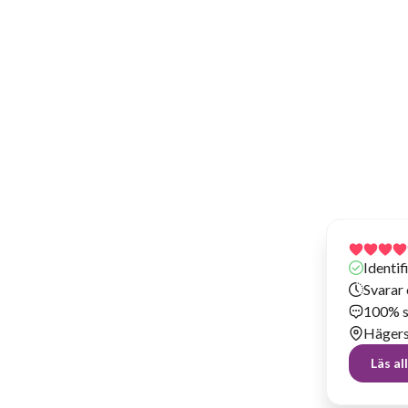
Har hyrt ut prylar sedan 2024
Identi
Svarar 
100% s
Hägers
Läs a