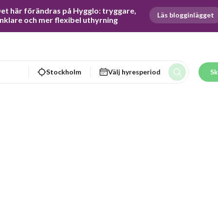
et här förändras på Hygglo: tryggare, 
Läs blogginlägget
nklare och mer flexibel uthyrning
Stockholm
Välj hyresperiod
Sk
Albert S