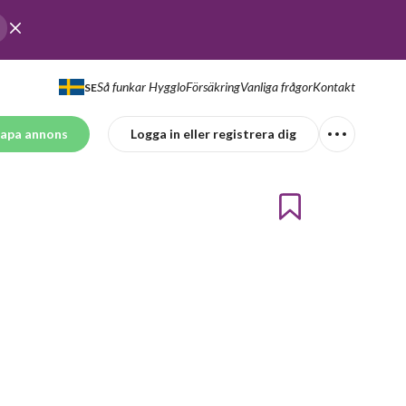
Så funkar Hygglo
Försäkring
Vanliga frågor
Kontakt
SE
apa annons
Logga in eller registrera dig