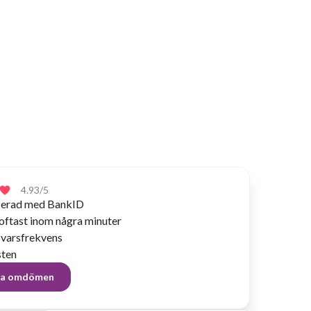
4.93
/5
fierad med BankID
oftast inom några minuter
varsfrekvens
ten
lla omdömen