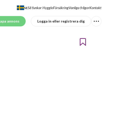
Så funkar Hygglo
Försäkring
Vanliga frågor
Kontakt
SE
apa annons
Logga in eller registrera dig