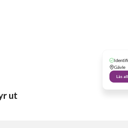
Identi
Gävle
Läs a
yr ut