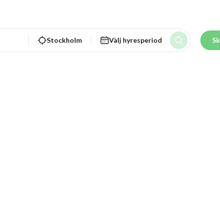
Stockholm
Välj hyresperiod
Sk
Fred Abed H
Har hyrt ut prylar sedan 2024