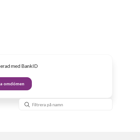
fierad med BankID
lla omdömen