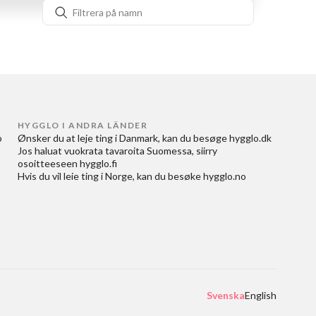
HYGGLO I ANDRA LÄNDER
 
Ønsker du at
leje ting i Danmark
, kan du besøge
hygglo.dk
Jos haluat
vuokrata tavaroita Suomessa
, siirry
osoitteeseen
hygglo.fi
Hvis du vil
leie ting i Norge
, kan du besøke
hygglo.no
Svenska
English