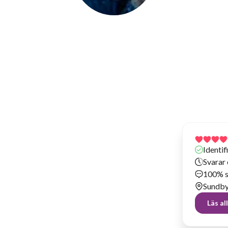
Johan Erik N
Har hyrt ut prylar sedan 2020
Identi
Svarar 
100% s
Sundb
Läs a