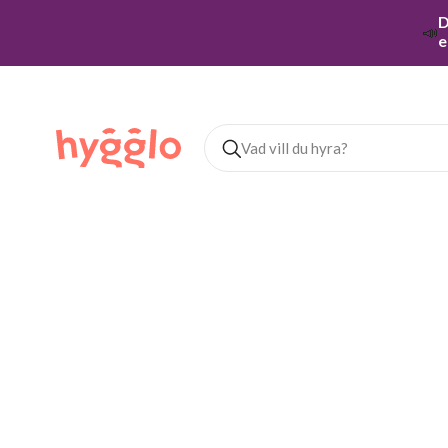
D
📣
e