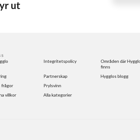
hyr ut
SS
gglo
Integritetspolicy
Områden där Hygglo
finns
ring
Partnerskap
Hygglos blogg
 frågor
Prylsvinn
a villkor
Alla kategorier