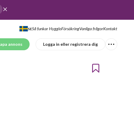
Så funkar Hygglo
Försäkring
Vanliga frågor
Kontakt
SE
apa annons
Logga in eller registrera dig