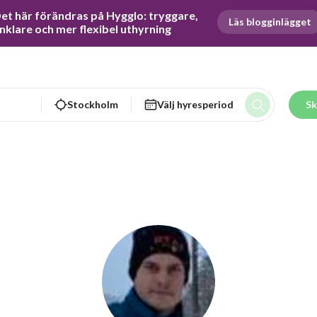
et här förändras på Hygglo: tryggare, 
Läs blogginlägget
nklare och mer flexibel uthyrning
Stockholm
Välj hyresperiod
Sk