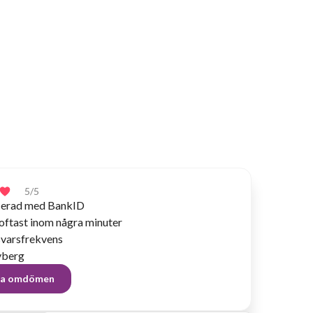
5
/5
fierad med BankID
oftast inom några minuter
varsfrekvens
yberg
lla omdömen