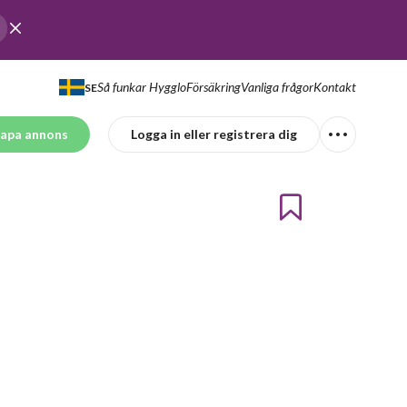
Så funkar Hygglo
Försäkring
Vanliga frågor
Kontakt
SE
apa annons
Logga in eller registrera dig