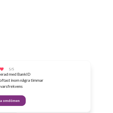
5
/5
fierad med BankID
 oftast inom några timmar
varsfrekvens
lla omdömen