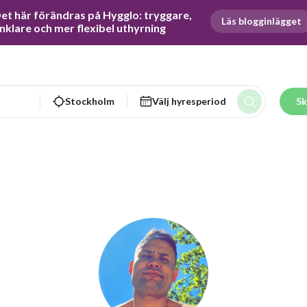
et här förändras på Hygglo: tryggare, 
Läs blogginlägget
nklare och mer flexibel uthyrning
Stockholm
Välj hyresperiod
Sk