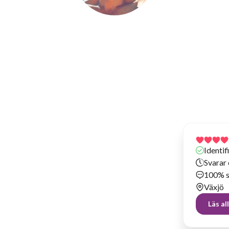
Shabbir N
Har hyrt ut prylar sedan 2021
Identi
Svarar
100% s
Växjö
Läs a