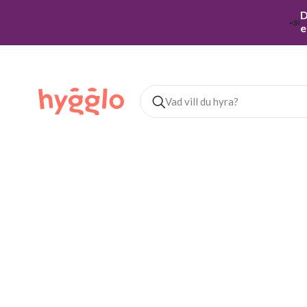
D
📣
e