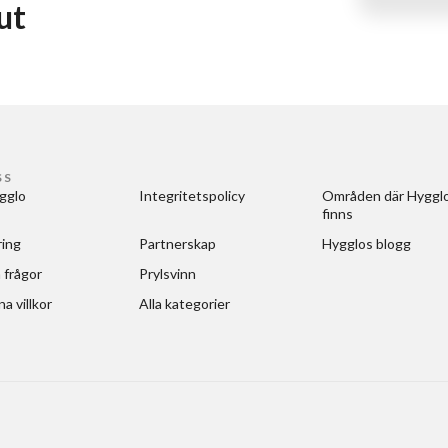
 ut
SS
gglo
Integritetspolicy
Områden där Hygglo
finns
ring
Partnerskap
Hygglos blogg
 frågor
Prylsvinn
a villkor
Alla kategorier