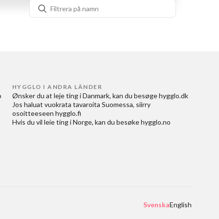
HYGGLO I ANDRA LÄNDER
 
Ønsker du at
leje ting i Danmark
, kan du besøge
hygglo.dk
Jos haluat
vuokrata tavaroita Suomessa
, siirry
osoitteeseen
hygglo.fi
Hvis du vil
leie ting i Norge
, kan du besøke
hygglo.no
Svenska
English