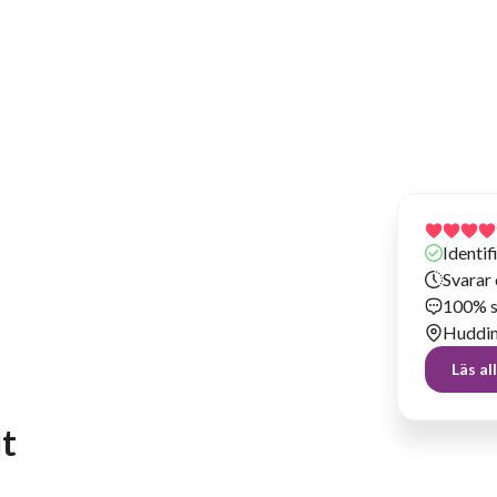
Har hyrt ut prylar sedan 2026
Identi
Svarar
100% s
Huddi
Läs a
ut