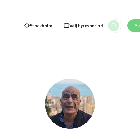
Stockholm
Välj hyresperiod
Sk
Bassam e