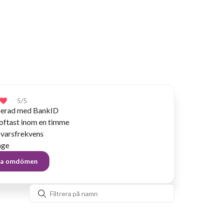
5
/5
fierad med BankID
 oftast inom en timme
varsfrekvens
nge
lla omdömen