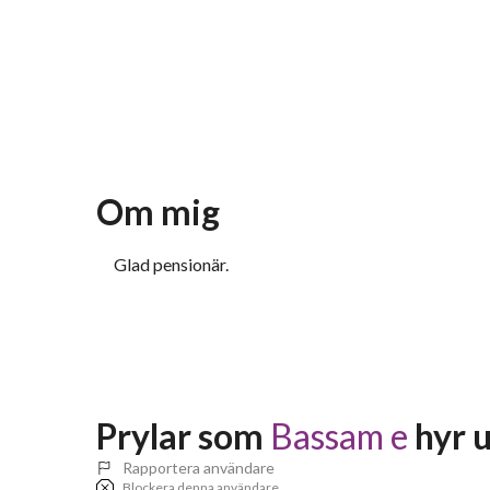
Om mig
Glad pensionär.
Prylar som 
Bassam e
 hyr 
Rapportera användare
Blockera denna användare