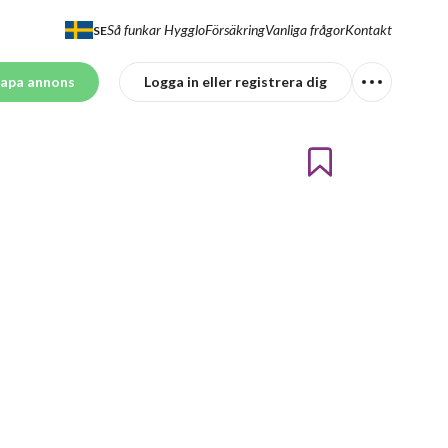
Så funkar Hygglo
Försäkring
Vanliga frågor
Kontakt
SE
apa annons
Logga in eller registrera dig