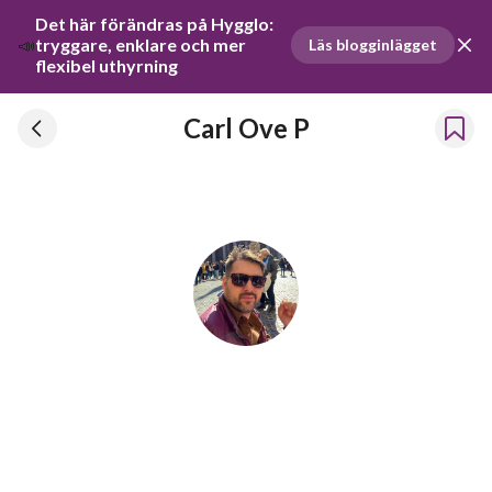
Det här förändras på Hygglo: 
📣
tryggare, enklare och mer 
Läs blogginlägget
flexibel uthyrning
Carl Ove P
Carl Ove P
Har hyrt ut prylar sedan 2020