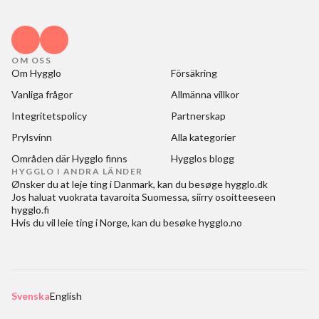
OM OSS
Om Hygglo
Försäkring
Vanliga frågor
Allmänna villkor
Integritetspolicy
Partnerskap
Prylsvinn
Alla kategorier
Områden där Hygglo finns
Hygglos blogg
HYGGLO I ANDRA LÄNDER
Ønsker du at
leje ting i Danmark
, kan du besøge
hygglo.dk
Jos haluat
vuokrata tavaroita Suomessa
, siirry osoitteeseen
hygglo.fi
Hvis du vil
leie ting i Norge
, kan du besøke
hygglo.no
Svenska
English