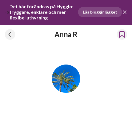
Det här förändras på Hygglo: 
📣
tryggare, enklare och mer 
Läs blogginlägget
flexibel uthyrning
Anna R
Anna R
Har hyrt ut prylar sedan 2024