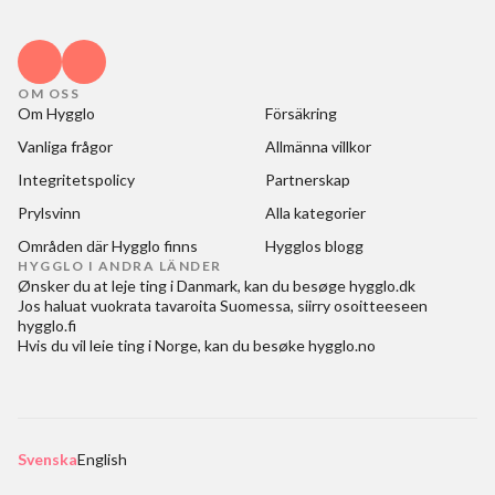
OM OSS
Om Hygglo
Försäkring
Vanliga frågor
Allmänna villkor
Integritetspolicy
Partnerskap
Prylsvinn
Alla kategorier
Områden där Hygglo finns
Hygglos blogg
HYGGLO I ANDRA LÄNDER
Ønsker du at
leje ting i Danmark
, kan du besøge
hygglo.dk
Jos haluat
vuokrata tavaroita Suomessa
, siirry osoitteeseen
hygglo.fi
Hvis du vil
leie ting i Norge
, kan du besøke
hygglo.no
Svenska
English