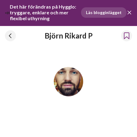
Det här förändras på Hygglo: 
📣
tryggare, enklare och mer 
Läs blogginlägget
flexibel uthyrning
Björn Rikard P
Björn Rikard P
Har hyrt ut prylar sedan 2020