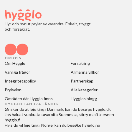
Hyr och hyr ut prylar av varandra. Enkelt, tryggt
och försäkrat.
OM OSS
Om Hygglo
Försäkring
Vanliga frågor
Allmänna villkor
Integritetspolicy
Partnerskap
Prylsvinn
Alla kategorier
Områden där Hygglo finns
Hygglos blogg
HYGGLO I ANDRA LÄNDER
Ønsker du at
leje ting i Danmark
, kan du besøge
hygglo.dk
Jos haluat
vuokrata tavaroita Suomessa
, siirry osoitteeseen
hygglo.fi
Hvis du vil
leie ting i Norge
, kan du besøke
hygglo.no