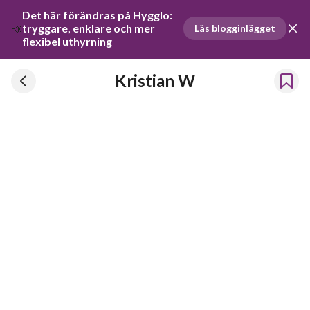
Det här förändras på Hygglo: 
📣
tryggare, enklare och mer 
Läs blogginlägget
flexibel uthyrning
Kristian W
Kristian W
Har hyrt ut prylar sedan 2019