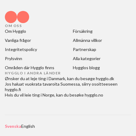
OM OSS
Om Hygglo
Försäkring
Vanliga frågor
Allmänna villkor
Integritetspolicy
Partnerskap
Prylsvinn
Alla kategorier
Områden där Hygglo finns
Hygglos blogg
HYGGLO I ANDRA LÄNDER
Ønsker du at
leje ting i Danmark
, kan du besøge
hygglo.dk
Jos haluat
vuokrata tavaroita Suomessa
, siirry osoitteeseen
hygglo.fi
Hvis du vil
leie ting i Norge
, kan du besøke
hygglo.no
Svenska
English