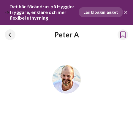
Det här förändras på Hygglo: 
📣
tryggare, enklare och mer 
Läs blogginlägget
flexibel uthyrning
Peter A
Peter A
Har hyrt ut prylar sedan 2018