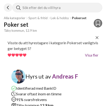
Sök efter det du vill hyra
Alla kategorier
Sport & fritid
Lek & hobby
Pokerset
Poker set
Täby kommun, 12.9 km
Visste du att hyrestagare i kategorin Pokerset vanligtvis
ger betyget 5?
Visa fler
Hyrs ut av
Andreas F
Identifierad med BankID
Svarar oftast inom en timme
91% svarsfrekvens
Täby kommun
12.9 km