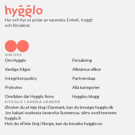
Hyr och hyr ut prylar av varandra. Enkelt, tryggt
och försäkrat.
OM OSS
Om Hygglo
Försäkring
Vanliga frågor
Allmänna villkor
Integritetspolicy
Partnerskap
Prylsvinn
Alla kategorier
Områden där Hygglo finns
Hygglos blogg
HYGGLO I ANDRA LÄNDER
Ønsker du at
leje ting i Danmark
, kan du besøge
hygglo.dk
Jos haluat
vuokrata tavaroita Suomessa
, siirry osoitteeseen
hygglo.fi
Hvis du vil
leie ting i Norge
, kan du besøke
hygglo.no