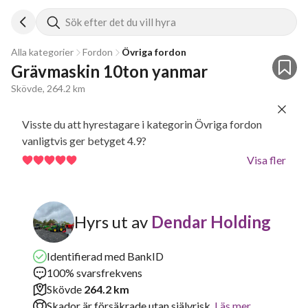
Sök efter det du vill hyra
Alla kategorier
Fordon
Övriga fordon
Grävmaskin 10ton yanmar 
Skövde, 264.2 km
Visste du att hyrestagare i kategorin Övriga fordon
vanligtvis ger betyget 4.9?
Visa fler
Hyrs ut av
Dendar Holding
Identifierad med BankID
100% svarsfrekvens
Skövde
264.2 km
Skador är försäkrade utan självrisk.
Läs mer