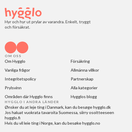
Hyr och hyr ut prylar av varandra. Enkelt, tryggt
och försäkrat.
OM OSS
Om Hygglo
Försäkring
Vanliga frågor
Allmänna villkor
Integritetspolicy
Partnerskap
Prylsvinn
Alla kategorier
Områden där Hygglo finns
Hygglos blogg
HYGGLO I ANDRA LÄNDER
Ønsker du at
leje ting i Danmark
, kan du besøge
hygglo.dk
Jos haluat
vuokrata tavaroita Suomessa
, siirry osoitteeseen
hygglo.fi
Hvis du vil
leie ting i Norge
, kan du besøke
hygglo.no