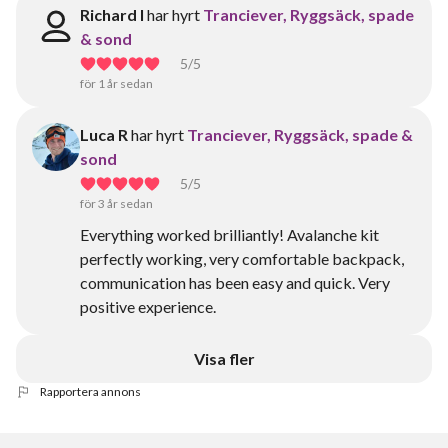
Richard I
har hyrt
Tranciever, Ryggsäck, spade
& sond
5
/5
för 1 år sedan
Luca R
har hyrt
Tranciever, Ryggsäck, spade &
sond
5
/5
för 3 år sedan
Everything worked brilliantly! Avalanche kit
perfectly working, very comfortable backpack,
communication has been easy and quick. Very
positive experience.
Visa fler
Rapportera annons