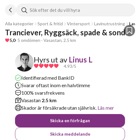
Sök efter det du vill hyra
Alla kategorier
Sport & fritid
Vintersport
Lavinutrustning
Lavi
Tranciever, Ryggsäck, spade & sond
5,0
· 5 omdömen · Vasastan, 2.5 km
Hyrs ut av
Linus L
4.93
/5
Identifierad med BankID
Svarar oftast inom en halvtimme
100% svarsfrekvens
Vasastan
2.5 km
Skador är försäkrade utan självrisk.
Läs mer
Skicka en förfrågan
Skicka meddelande