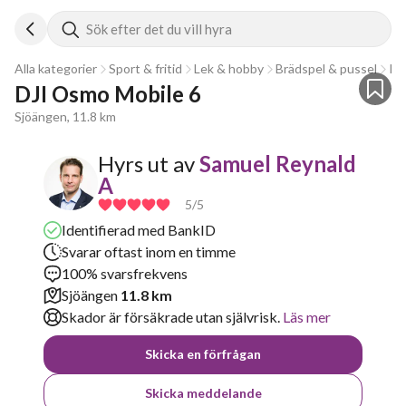
Sök efter det du vill hyra
Alla kategorier
Sport & fritid
Lek & hobby
Brädspel & pussel
Ko
DJI Osmo Mobile 6
Sjöängen, 11.8 km
Hyrs ut av
Samuel Reynald
A
5
/5
Identifierad med BankID
Svarar oftast inom en timme
100% svarsfrekvens
Sjöängen
11.8 km
Skador är försäkrade utan självrisk.
Läs mer
Skicka en förfrågan
Skicka meddelande