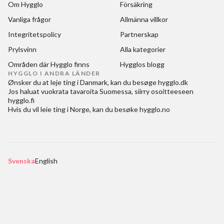
Om Hygglo
Försäkring
Vanliga frågor
Allmänna villkor
Integritetspolicy
Partnerskap
Prylsvinn
Alla kategorier
Områden där Hygglo finns
Hygglos blogg
HYGGLO I ANDRA LÄNDER
Ønsker du at
leje ting i Danmark
, kan du besøge
hygglo.dk
Jos haluat
vuokrata tavaroita Suomessa
, siirry osoitteeseen
hygglo.fi
Hvis du vil
leie ting i Norge
, kan du besøke
hygglo.no
Svenska
English