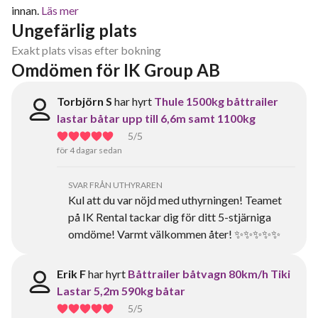
innan.
Läs mer
Ungefärlig plats
Exakt plats visas efter bokning
Omdömen för IK Group AB
Torbjörn S
har hyrt
Thule 1500kg båttrailer
lastar båtar upp till 6,6m samt 1100kg
5
/5
för 4 dagar sedan
SVAR FRÅN UTHYRAREN
Kul att du var nöjd med uthyrningen! Teamet
på IK Rental tackar dig för ditt 5-stjärniga
omdöme! Varmt välkommen åter! ✨✨✨✨✨
Erik F
har hyrt
Båttrailer båtvagn 80km/h Tiki
Lastar 5,2m 590kg båtar
5
/5