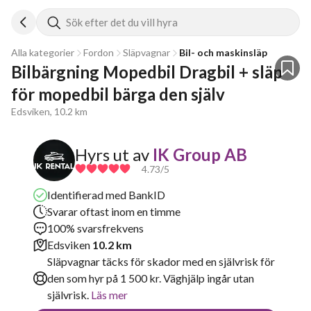
Sök efter det du vill hyra
Alla kategorier
Fordon
Släpvagnar
Bil- och maskinsläp
Bilbärgning Mopedbil Dragbil + släp 
för mopedbil bärga den själv
Edsviken, 10.2 km
Hyrs ut av
IK Group AB
4.73
/5
Identifierad med BankID
Svarar oftast inom en timme
100% svarsfrekvens
Edsviken
10.2 km
Släpvagnar täcks för skador med en självrisk för
den som hyr på 1 500 kr. Väghjälp ingår utan
självrisk.
Läs mer