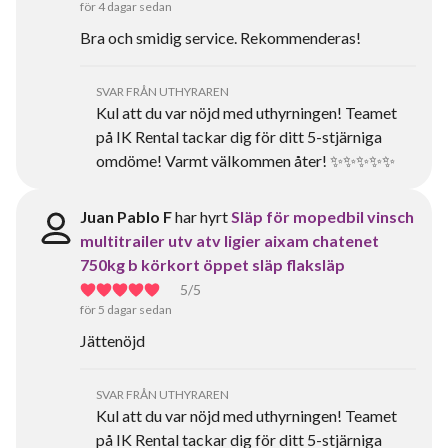
för 4 dagar sedan
Bra och smidig service. Rekommenderas!
SVAR FRÅN UTHYRAREN
Kul att du var nöjd med uthyrningen! Teamet
på IK Rental tackar dig för ditt 5-stjärniga
omdöme! Varmt välkommen åter! ✨✨✨✨✨
Juan Pablo F
har hyrt
Släp för mopedbil vinsch
multitrailer utv atv ligier aixam chatenet
750kg b körkort öppet släp flaksläp
5
/5
för 5 dagar sedan
Jättenöjd
SVAR FRÅN UTHYRAREN
Kul att du var nöjd med uthyrningen! Teamet
på IK Rental tackar dig för ditt 5-stjärniga