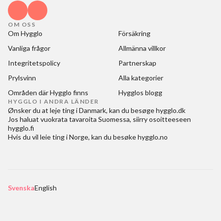
OM OSS
Om Hygglo
Försäkring
Vanliga frågor
Allmänna villkor
Integritetspolicy
Partnerskap
Prylsvinn
Alla kategorier
Områden där Hygglo finns
Hygglos blogg
HYGGLO I ANDRA LÄNDER
Ønsker du at
leje ting i Danmark
, kan du besøge
hygglo.dk
Jos haluat
vuokrata tavaroita Suomessa
, siirry osoitteeseen
hygglo.fi
Hvis du vil
leie ting i Norge
, kan du besøke
hygglo.no
Svenska
English