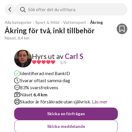
Sök efter det du vill hyra
Alla kategorier
Sport & fritid
Vattensport
Åkring
Åkring för två, inkl tillbehör
Näset, 6.4 km
Hyrs ut av
Carl S
5
/5
Identifierad med BankID
Svarar oftast samma dag
83% svarsfrekvens
Näset
6.4 km
Skador är försäkrade utan självrisk.
Läs mer
Skicka en förfrågan
Skicka meddelande