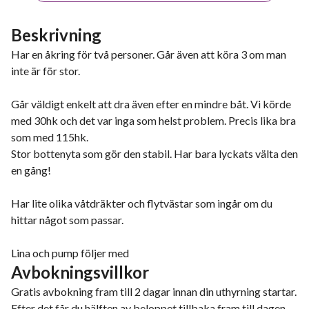
Beskrivning
Har en åkring för två personer. Går även att köra 3 om man
inte är för stor.
Går väldigt enkelt att dra även efter en mindre båt. Vi körde
med 30hk och det var inga som helst problem. Precis lika bra
som med 115hk.
Stor bottenyta som gör den stabil. Har bara lyckats välta den
en gång!
Har lite olika våtdräkter och flytvästar som ingår om du
hittar något som passar.
Lina och pump följer med
Avbokningsvillkor
Gratis avbokning fram till 2 dagar innan din uthyrning startar.
Efter det får du hälften av beloppet tillbaka fram till dagen