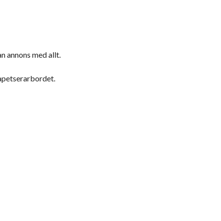
n annons med allt.
apetserarbordet.