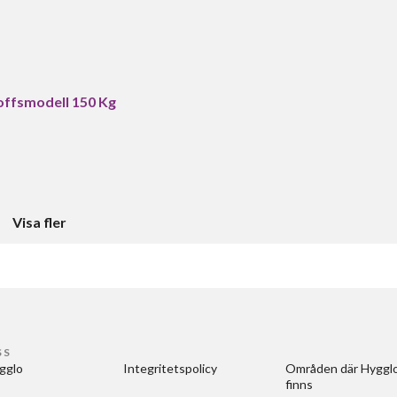
roffsmodell 150 Kg
Visa fler
SS
gglo
Integritetspolicy
Områden där Hygglo
finns