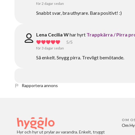
för 2 dagar sedan
Snabbt svar, bra uthyrare. Bara positivt! :)
Lena Cecilia W
har hyrt
Trappkärra / Pirra p
5
/5
för 3 dagar sedan
Så enkelt. Snygg pirra. Trevligt bemötande.
Rapportera annons
OM O
Om Hy
Hyr och hyr ut prylar av varandra. Enkelt, tryggt