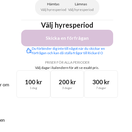
Hämtas
Lämnas
Välj hyresperiod
Välj hyresperiod
Välj hyresperiod
Skicka en förfrågan
Du förbinder dig inte till något när du skickar en 
förfrågan och kan då ställa frågor till Rickard O
PRISER FÖR ALLA PERIODER
Välj dagar i kalendern för att se exakt pris.
100 kr
200 kr
300 kr
er om
1 dag
3 dagar
7 dagar
 en