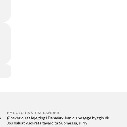
HYGGLO I ANDRA LÄNDER
 
Ønsker du at
leje ting i Danmark
, kan du besøge
hygglo.dk
Jos haluat
vuokrata tavaroita Suomessa
, siirry