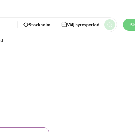
Stockholm
Välj hyresperiod
Sk
rd