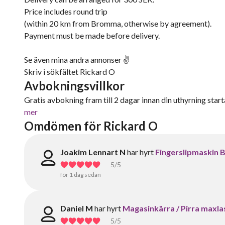
Price includes round trip
(within 20 km from Bromma, otherwise by agreement).
Payment must be made before delivery.
Se även mina andra annonser ✌️
Skriv i sökfältet Rickard O
Avbokningsvillkor
Gratis avbokning fram till 2 dagar innan din uthyrning starta
mer
Omdömen för Rickard O
Joakim Lennart N
har hyrt
Fingerslipmaskin B
5
/5
för 1 dag sedan
Daniel M
har hyrt
Magasinkärra / Pirra maxla
5
/5