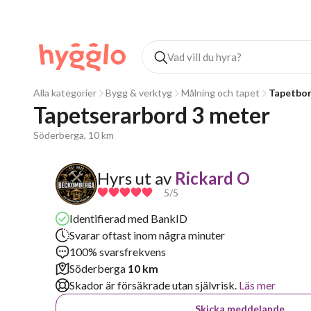
Alla kategorier
Bygg & verktyg
Målning och tapet
Tapetbo
Tapetserarbord 3 meter 
Söderberga, 10 km
Hyrs ut av
Rickard O
5
/5
Identifierad med BankID
Svarar oftast inom några minuter
100% svarsfrekvens
Söderberga
10 km
Skador är försäkrade utan självrisk.
Läs mer
Skicka meddelande