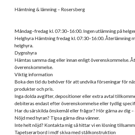
Hämtning & lämning – Rosersberg
Måndag–fredag kl. 07:30–16:00. Ingen utlämning på helger
Helghyra Hämtning fredag kl. 07:30–16:00. Återlämning må
helghyra.
Dygnshyra
Hämtas samma dag eller innan enligt överenskommelse. Återl
överenskommelse.
Viktig information
Boka den tid du behöver för att undvika förseningar för näs
produkter och pris.
Inga dolda avgifter, depositioner eller extra avtal tillkomm
debiteras endast efter överenskommelse eller tydlig specif
Har du särskilda önskemål eller frågor? Hör gärna av dig – 
Nöjd med hyran? Tipsa gärna dina vänner.
Inte helt nöjd? Kontakta mig så hittar vi en lösning tillsam
Tapetserarbord i mdf skiva med stålkonstruktion