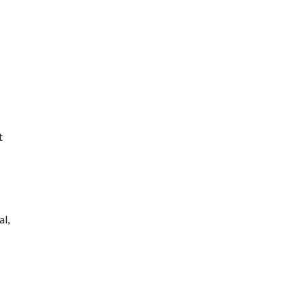
t
al,