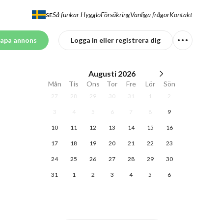
Så funkar Hygglo
Försäkring
Vanliga frågor
Kontakt
SE
apa annons
Logga in eller registrera dig
Augusti
2026
Mån
Tis
Ons
Tor
Fre
Lör
Sön
27
28
29
30
31
1
2
3
4
5
6
7
8
9
10
11
12
13
14
15
16
17
18
19
20
21
22
23
24
25
26
27
28
29
30
31
1
2
3
4
5
6